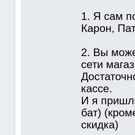
1. Я сам п
Карон, Пат
2. Вы мож
сети магаз
Достаточн
кассе.
И я пришл
бат) (кром
скидка)