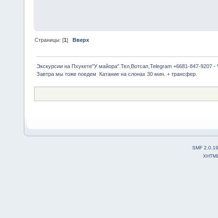
Страницы: [
1
]
Вверх
Экскурсии на Пхукете"У майора".Тел,Вотсап,Telegram +6681-847-9207 -
Завтра мы тоже поедем  Катание на слонах 30 мин. + трансфер.
SMF 2.0.1
XHTM