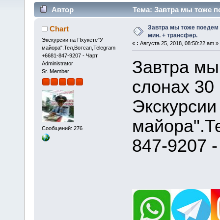
Автор
Тема: Завтра мы тоже п
43022 раз)
Завтра мы тоже поедем 
Chart
мин. + трансфер.
Экскурсии на Пхукете"У
«
:
Августа 25, 2018, 08:50:22 am »
майора".Тел,Вотсап,Telegram
+6681-847-9207 - Чарт
Завтра мы
Administrator
Sr. Member
слонах 30 
Экскурсии
майора".Т
Сообщений: 276
847-9207 -