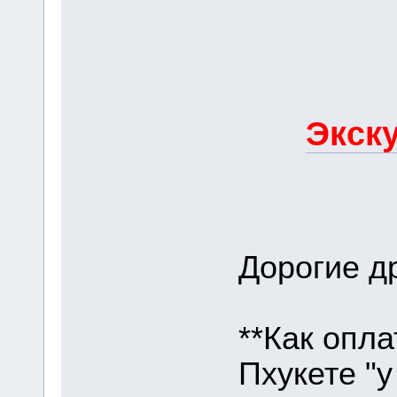
Экску
Дорогие др
**Как опла
Пхукете "у