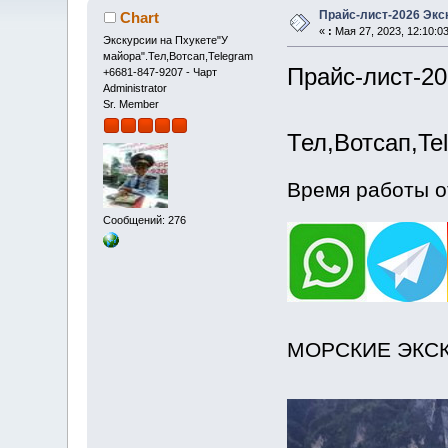
Прайс-лист-2026 Экск
Chart
«
:
Мая 27, 2023, 12:10:0
Экскурсии на Пхукете"У
майора".Тел,Вотсап,Telegram
Прайс-лист-20
+6681-847-9207 - Чарт
Administrator
Sr. Member
Тел,Вотсап,Te
Время работы о
Сообщений: 276
МОРСКИЕ ЭКС