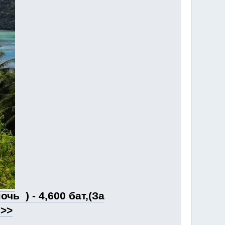
чь ) - 4,600 бат,(За
е>>