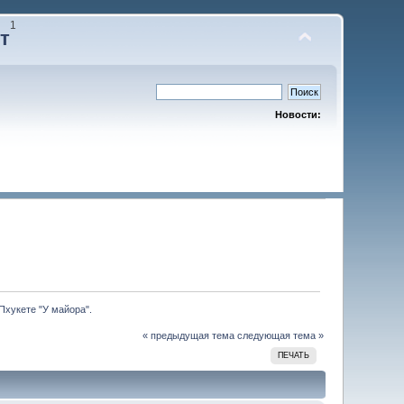
1
т
Новости:
Пхукете "У майора".
« предыдущая тема
следующая тема »
ПЕЧАТЬ