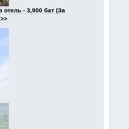
отель - 3,900 бат (За
е>>