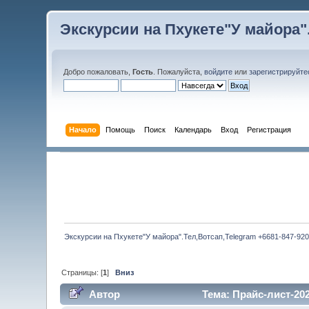
Экскурсии на Пхукете"У майора".
Добро пожаловать,
Гость
. Пожалуйста,
войдите
или
зарегистрируйте
Начало
Помощь
Поиск
Календарь
Вход
Регистрация
Экскурсии на Пхукете"У майора".Тел,Вотсап,Telegram +6681-847-920
Страницы: [
1
]
Вниз
Автор
Тема: Прайс-лист-202