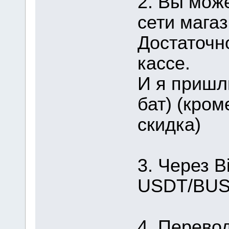
2. Вы мож
сети магаз
Достаточн
кассе.
И я пришл
бат) (кром
скидка)
3. Через B
USDT/BUSD
4. Перевод