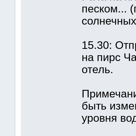
песком... 
солнечных
15.30: От
на пирс Ч
отель.
Примечани
быть изме
уровня во