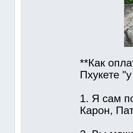
**Как опла
Пхукете "у
1. Я сам п
Карон, Пат