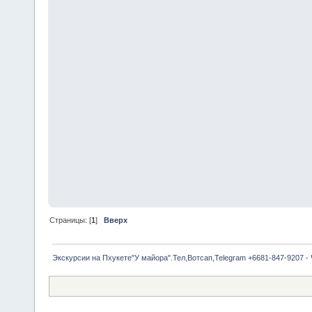
Страницы: [
1
]
Вверх
Экскурсии на Пхукете"У майора".Тел,Вотсап,Telegram +6681-847-9207 -