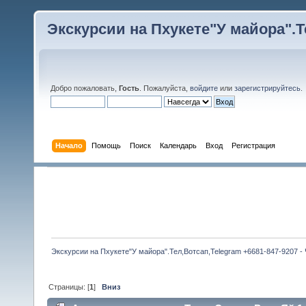
Экскурсии на Пхукете"У майора".Те
Добро пожаловать,
Гость
. Пожалуйста,
войдите
или
зарегистрируйтесь
.
Начало
Помощь
Поиск
Календарь
Вход
Регистрация
Экскурсии на Пхукете"У майора".Тел,Вотсап,Telegram +6681-847-9207 -
Страницы: [
1
]
Вниз