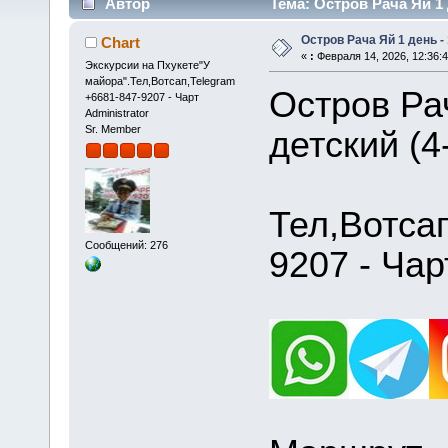
Автор
Тема: Остров Рача Яй 1 
Остров Рача Яй 1 день - 
Chart
«
:
Февраля 14, 2026, 12:36:
Экскурсии на Пхукете"У
майора".Тел,Вотсап,Telegram
Остров Рач
+6681-847-9207 - Чарт
Administrator
Sr. Member
детский (4
Тел,Вотса
Сообщений: 276
9207 - Чар