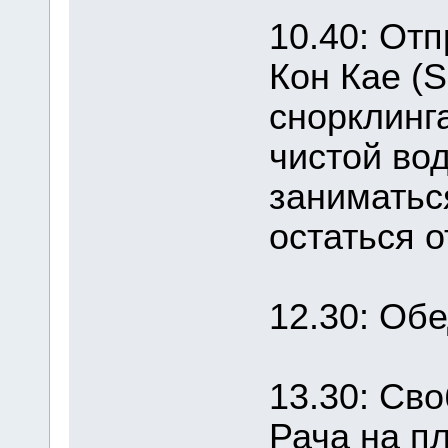
10.40: Отп
Кон Кае (S
снорклинг
чистой вод
заниматьс
остаться о
12.30: Обе
13.30: Св
Рача на п