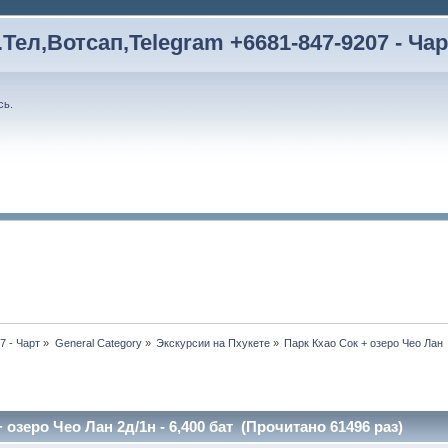
Тел,Вотсап,Telegram +6681-847-9207 - Чар
сь
.
7 - Чарт
»
General Category
»
Экскурсии на Пхукете
»
Парк Кхао Сок + озеро Чео Лан  
 озеро Чео Лан 2д/1н - 6,400 бат (Прочитано 61496 раз)