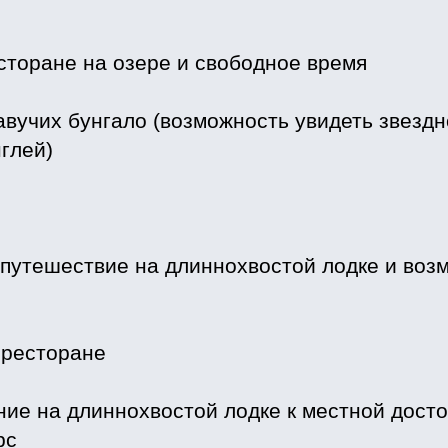
есторане на озере и свободное время
авучих бунгало (возможность увидеть звезд
глей)
 путешествие на длиннохвостой лодке и воз
 ресторане
ние на длиннохвостой лодке к местной дост
рс