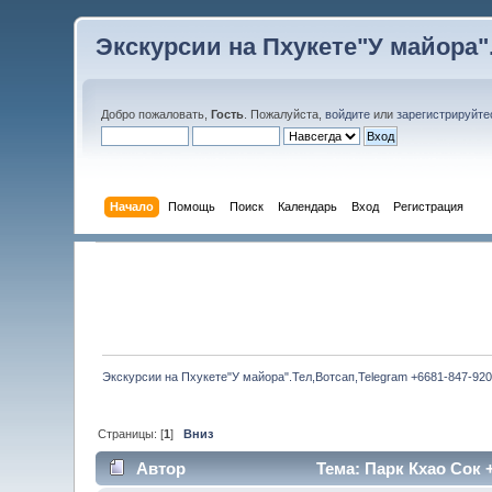
Экскурсии на Пхукете"У майора".
Добро пожаловать,
Гость
. Пожалуйста,
войдите
или
зарегистрируйте
Начало
Помощь
Поиск
Календарь
Вход
Регистрация
Экскурсии на Пхукете"У майора".Тел,Вотсап,Telegram +6681-847-920
Страницы: [
1
]
Вниз
Автор
Тема: Парк Кхао Сок +