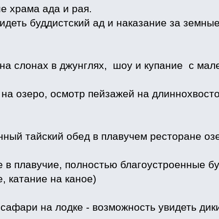
е храма ада и рая.
деть буддистский ад и наказание за земные 
 на слонах в джунглях, шоу и купание с мал
на озеро, осмотр пейзажей на длиннохвостой
нный тайский обед в плавучем ресторане оз
е в плавучие, полностью благоустроенные б
е, катание на каное)
 сафари на лодке - возможность увидеть ди