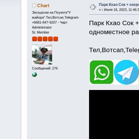
Парк Кхао Сок + озеро
Chart
«
:
Июля 16, 2023, 11:46:
Экскурсии на Пхукете"У
майора".Тел,Вотсап,Telegram
Парк Кхао Сок + 
+6681-847-9207 - Чарт
Administrator
одноместное ра
Sr. Member
Тел,Вотсап,Tel
Сообщений: 276