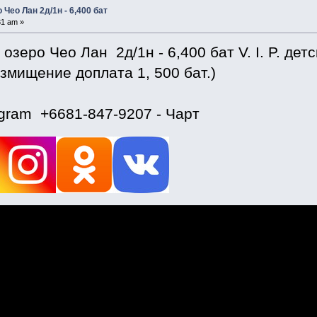
 Чео Лан 2д/1н - 6,400 бат
31 am »
озеро Чео Лан 2д/1н - 6,400 бат V. I. P. детс
змищение доплата 1, 500 бат.)
egram +6681-847-9207 - Чарт