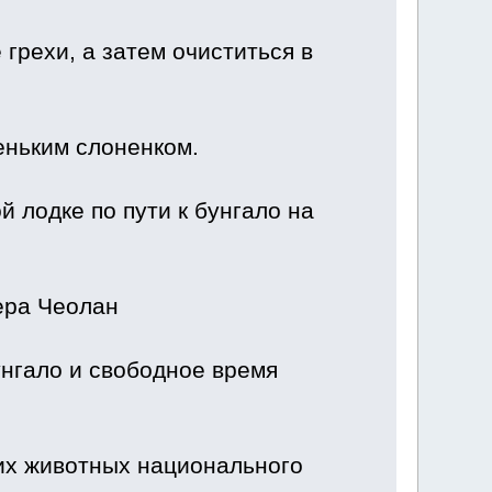
грехи, а затем очиститься в
еньким слоненком.
 лодке по пути к бунгало на
ера Чеолан
унгало и свободное время
ких животных национального