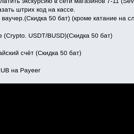
латить экскурсию в сети магазинов 7-11 (Sev
зать штрих код на кассе.
ваучер.(Скидка 50 бат) (кроме катание на сл
e (Crypto. USDT/BUSD)(Скидка 50 бат)
айский счёт (Скидка 50 бат)
UB на Payeer