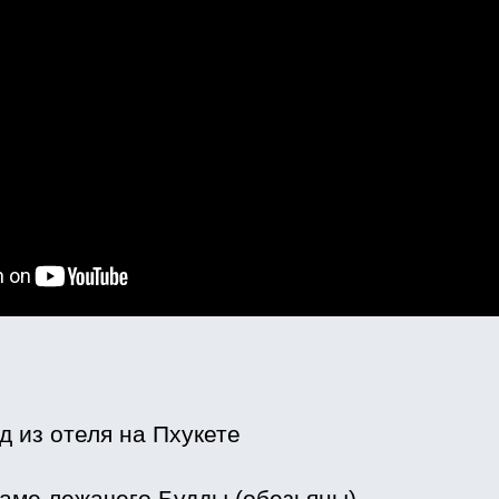
зд из отеля на Пхукете
раме лежачего Будды (обезьяны)