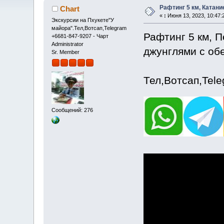
Рафтинг 5 км, Катани
Chart
«
:
Июня 13, 2023, 10:47:
Экскурсии на Пхукете"У
майора".Тел,Вотсап,Telegram
Рафтинг 5 км, П
+6681-847-9207 - Чарт
Administrator
джунглями с обе
Sr. Member
Тел,Вотсап,Tel
Сообщений: 276