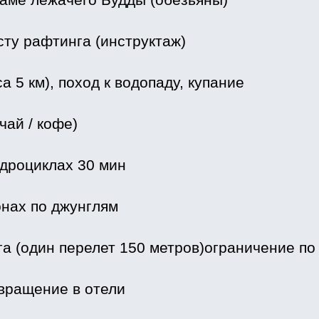
сту рафтинга (инструктаж)
са 5 км), поход к водопаду, купание
чай / кофе)
адроциклах 30 мин
онах по джунглям
га (один перелет 150 метров)ограничение по 
звращение в отели