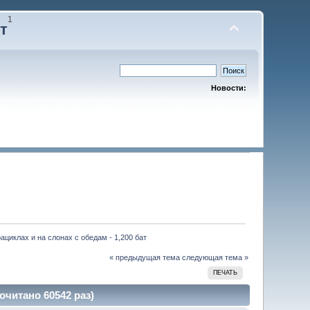
1
т
Новости:
рациклах и на слонах с обедам - 1,200 бат
« предыдущая тема
следующая тема »
ПЕЧАТЬ
очитано 60542 раз)