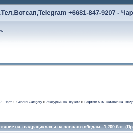
Тел,Вотсап,Telegram +6681-847-9207 - Чар
сь
.
7 - Чарт
»
General Category
»
Экскурсии на Пхукете
»
Рафтинг 5 км, Катание на  квад
атание на квадрациклах и на слонах с обедам - 1,200 бат (Пр