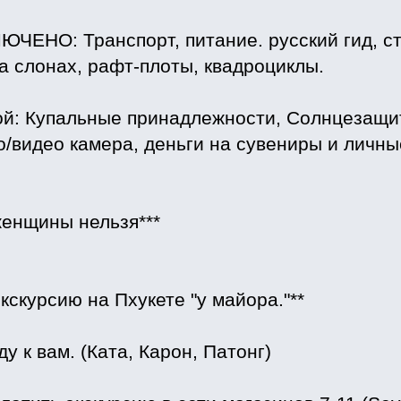
ЧЕНО: Транспорт, питание. русский гид, с
на слонах, рафт-плоты, квадроциклы.
бой: Купальные принадлежности, Солнцезащит
о/видео камера, деньги на сувениры и личн
енщины нельзя***
экскурсию на Пхукете "у майора."**
ду к вам. (Ката, Карон, Патонг)