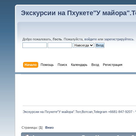
Экскурсии на Пхукете"У майора".Те
Добро пожаловать,
Гость
. Пожалуйста,
войдите
или
зарегистрируйтесь
.
Начало
Помощь
Поиск
Календарь
Вход
Регистрация
Экскурсии на Пхукете"У майора".Тел,Вотсап,Telegram +6681-847-9207 -
Страницы: [
1
]
Вниз