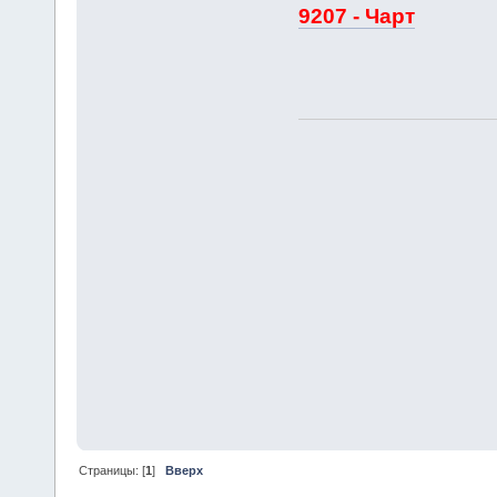
9207 - Чарт
Страницы: [
1
]
Вверх