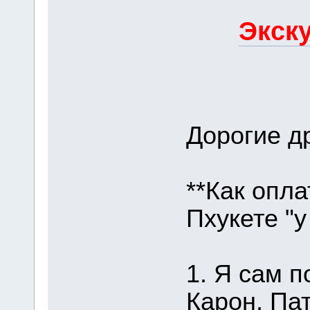
Экску
Дорогие др
**Как опла
Пхукете "у
1. Я сам п
Карон, Пат