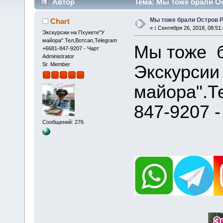
Автор
Тема: Мы тоже брали Ос
Мы тоже брали Остров 
Chart
«
:
Сентября 26, 2018, 08:51
Экскурсии на Пхукете"У
майора".Тел,Вотсап,Telegram
Мы тоже б
+6681-847-9207 - Чарт
Administrator
Sr. Member
Экскурсии
майора".Т
847-9207 -
Сообщений: 276