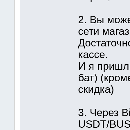
2. Вы мож
сети магаз
Достаточн
кассе.
И я пришл
бат) (кром
скидка)
3. Через B
USDT/BUSD