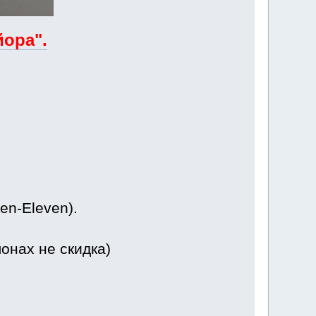
йора".
en-Eleven).
онах не скидка)