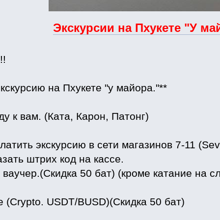
Экскурсии на Пхукете "У ма
!!
экскурсию на Пхукете "у майора."**
ду к вам. (Ката, Карон, Патонг)
латить экскурсию в сети магазинов 7-11 (Sev
зать штрих код на кассе.
ваучер.(Скидка 50 бат) (кроме катание на сл
e (Crypto. USDT/BUSD)(Скидка 50 бат)