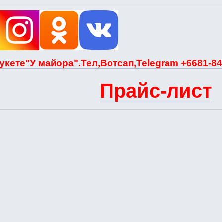
укете"У майора".Тел,Вотсап,Telegram +6681-84
Прайс-лист