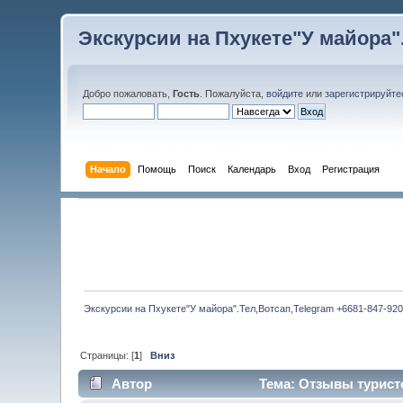
Экскурсии на Пхукете"У майора".
Добро пожаловать,
Гость
. Пожалуйста,
войдите
или
зарегистрируйте
Начало
Помощь
Поиск
Календарь
Вход
Регистрация
Экскурсии на Пхукете"У майора".Тел,Вотсап,Telegram +6681-847-920
Страницы: [
1
]
Вниз
Автор
Тема: Отзывы туристо