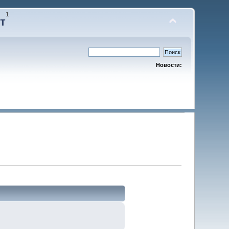
1
т
Новости: