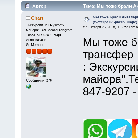
Автор
Тема: Мы тоже брали Ак
(Прочитано 60214 раз)
Мы тоже брали Аквапарк
Chart
(WaterparkSplashJungle)
Экскурсии на Пхукете"У
«
:
Октября 25, 2018, 09:22:29 am »
майора".Тел,Вотсап,Telegram
+6681-847-9207 - Чарт
Мы тоже б
Administrator
Sr. Member
трансфер 
: Экскурси
майора".Т
Сообщений: 276
847-9207 -