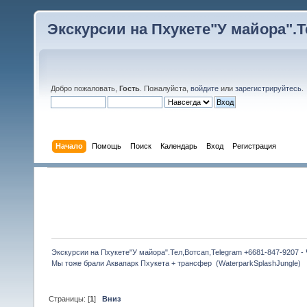
Экскурсии на Пхукете"У майора".Те
Добро пожаловать,
Гость
. Пожалуйста,
войдите
или
зарегистрируйтесь
.
Начало
Помощь
Поиск
Календарь
Вход
Регистрация
Экскурсии на Пхукете"У майора".Тел,Вотсап,Telegram +6681-847-9207 -
Мы тоже брали Аквапарк Пхукета + трансфер  (WaterparkSplashJungle)
Страницы: [
1
]
Вниз