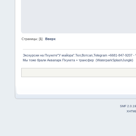
Страницы: [
1
]
Вверх
Экскурсии на Пхукете"У майора".Тел,Вотсап,Telegram +6681-847-9207 -
Мы тоже брали Аквапарк Пхукета + трансфер  (WaterparkSplashJungle)
SMF 2.0.1
XHTM