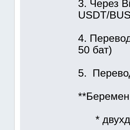
3. Через B
USDT/BUSD
4. Перевод
50 бат)
5. Перево
**Беремен
* двухдн