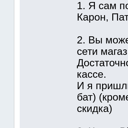
1. Я сам п
Карон, Пат
2. Вы мож
сети магаз
Достаточн
кассе.
И я пришл
бат) (кром
скидка)