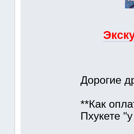
Экску
Дорогие др
**Как опла
Пхукете "у