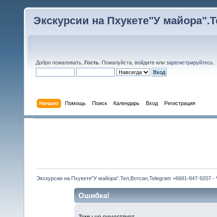
Экскурсии на Пхукете"У майора".Те
Добро пожаловать,
Гость
. Пожалуйста,
войдите
или
зарегистрируйтесь
.
Начало
Помощь
Поиск
Календарь
Вход
Регистрация
Экскурсии на Пхукете"У майора".Тел,Вотсап,Telegram +6681-847-9207 -
Ошибка!
Темы не существует.