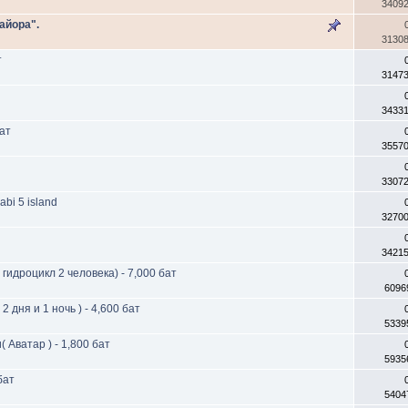
3409
айора".
3130
т
3147
3433
бат
3557
3307
bi 5 island
3270
3421
 гидроцикл 2 человека) - 7,000 бат
6096
 дня и 1 ночь ) - 4,600 бат
5339
 Аватар ) - 1,800 бат
5935
бат
5404