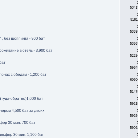
5341
5181
5339
, без шоппинга - 900 бат
5356
роживание в отель - 3,900 бат
5229
 бат
5934
лонах с обедам - 1,200 бат
6050
5147
(туда-обратно)1,000 бат
5921
нером 4,500 бат за двоих.
5925
фер 30 мин. 700 бат
5909
нсфер 30 мин. 1,100 бат