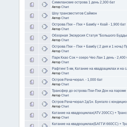
Симиланские острова 1 день 2,300 бат
Автор
Chart
Шоу трансвеститов Саймон
Автор
Chart
Острова Пхи – Пхи + Бамбу + Кхай - 1,900 бат
Автор
Chart
Обзорная Экскурсия Статуя "Большого Будды" 
Автор
Chart
Острова Пхи – Пхи + Бамбу ( 2 дня и 1 ночь) П
Автор
Chart
Парк Кхао Сок + озеро Чео Лан 1 день - 2,400
Автор
Chart
Рафтинг 5 км, Катание на квадрациклах и на с
Автор
Chart
Остров Рача+корал. - 1,000 бат
Автор
Chart
Трансфер до острова Пхи-Пхи Дон на пароме 
Автор
Chart
Остров Рача+корал 2д/1н. Бунгало с кондицио
Автор
Chart
Катание на квадроциклах(ATV 200CC) + Транс
Автор
Chart
Катание на квадроциклах(БАГГИ 660CC) + Тра