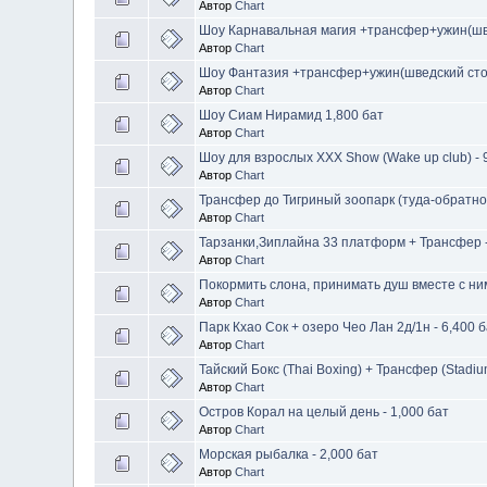
Автор
Chart
Шоу Карнавальная магия +трансфер+ужин(швед
Автор
Chart
Шоу Фантазия +трансфер+ужин(шведский стол 
Автор
Chart
Шоу Сиам Нирамид​ 1,800 бат
Автор
Chart
Шоу для взрослых XXX Show (Wake up club) - 
Автор
Chart
Трансфер до Тигриный зоопарк (туда-обратно)
Автор
Chart
Тарзанки,Зиплайна 33 платформ + Трансфер -
Автор
Chart
Покормить слона, принимать душ вместе с ни
Автор
Chart
Парк Кхао Сок + озеро Чео Лан 2д/1н - 6,400 
Автор
Chart
Тайский Бокс (Thai Boxing) + Трансфер (Stadiu
Автор
Chart
Остров Корал на целый день - 1,000 бат
Автор
Chart
Морская рыбалка - 2,000 бат
Автор
Chart