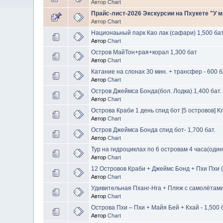
Автор
Chart
Прайс-лист-2026 Экскурсии на Пхукете "У м
Автор
Chart
Национаьный парк Као лак (сафари) 1,500 ба
Автор
Chart
Остров МайТон+рая+корал 1,300 бат
Автор
Chart
Катание на слонах 30 мин. + трансфер - 600 
Автор
Chart
Остров Джеймса Бонда(бол. Лодка).1,400 бат.
Автор
Chart
Острова Краби 1 день спид бот [5 островов] Kra
Автор
Chart
Остров Джеймса Бонда спид бот- 1,700 бат.
Автор
Chart
Тур на гидроциклах по 6 островам 4 часа(один
Автор
Chart
12 Островов Краби + Джеймс Бонд + Пхи Пхи ( 2
Автор
Chart
Удивительная Пханг-Нга + Пляж с самолётами(
Автор
Chart
Острова Пхи – Пхи + Майя Бей + Кхай - 1,500 
Автор
Chart