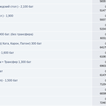
5835
ский стол ) - 2,100 бат
5147
) - 1,900
5937
5154
900 бат. (без трансфера)
6031
( Ката, Карон, Патонг) 300 бат
6417
 1,600 бат
6108
м + Трансфер 1,300 бат
6963
бат
6147
m) - 1,500 бат
7120
6839
7246