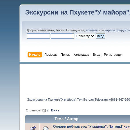
Экскурсии на Пхукете"У майора".
Добро пожаловать,
Гость
. Пожалуйста,
войдите
или
зарегистрируйте
Начало
Помощь
Поиск
Календарь
Вход
Регистрация
Экскурсии на Пхукете"У майора".Тел,Вотсап,Telegram +6681-847-920
Страницы: [
1
]
2
Вниз
Тема
/
Автор
Онлайн веб-камера "У майора". Патонг,Пху