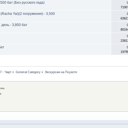
00 бат (Без русского гида)
7190
(Racha Yai)(2 погружения) - 3,500
6362
день - 3,800 бат
8016
2381
бат
1978
7 - Чарт
»
General Category
»
Экскурсии на Пхукете
ема
а