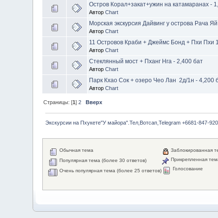
Остров Корал+закат+ужин на катамаранах - 1,5
Автор
Chart
Морская экскурсия Дайвинг у острова Рача Яй 
Автор
Chart
11 Островов Краби + Джеймс Бонд + Пхи Пхи 1 
Автор
Chart
Стеклянный мост + Пханг Нга - 2,400 бат
Автор
Chart
Парк Кхао Сок + озеро Чео Лан 2д/1н - 4,200 
Автор
Chart
Страницы: [
1
]
2
Вверх
Экскурсии на Пхукете"У майора".Тел,Вотсап,Telegram +6681-847-920
Обычная тема
Заблокированная т
Прикрепленная тем
Популярная тема (более 30 ответов)
Голосование
Очень популярная тема (более 25 ответов)