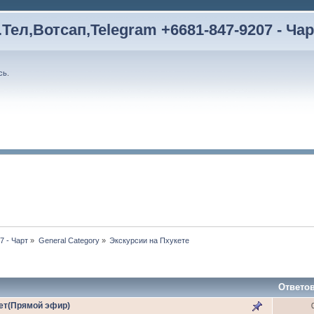
Тел,Вотсап,Telegram +6681-847-9207 - Чар
сь
.
7 - Чарт
»
General Category
»
Экскурсии на Пхукете
Ответо
кет(Прямой эфир)