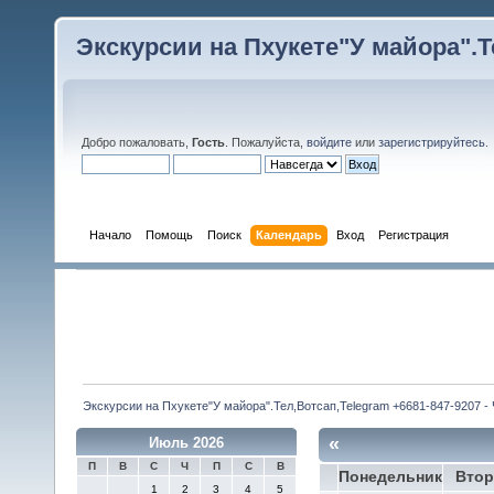
Экскурсии на Пхукете"У майора".Те
Добро пожаловать,
Гость
. Пожалуйста,
войдите
или
зарегистрируйтесь
.
Начало
Помощь
Поиск
Календарь
Вход
Регистрация
Экскурсии на Пхукете"У майора".Тел,Вотсап,Telegram +6681-847-9207 -
«
Июль 2026
П
В
С
Ч
П
С
В
Понедельник
Втор
1
2
3
4
5