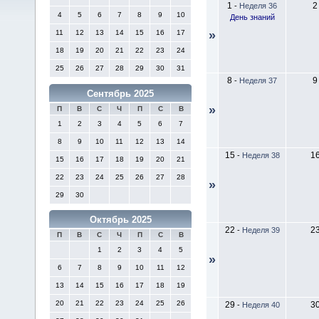
1
2
-
Неделя 36
4
5
6
7
8
9
10
День знаний
11
12
13
14
15
16
17
»
18
19
20
21
22
23
24
25
26
27
28
29
30
31
8
9
-
Неделя 37
Сентябрь 2025
»
П
В
С
Ч
П
С
В
1
2
3
4
5
6
7
8
9
10
11
12
13
14
15
1
-
Неделя 38
15
16
17
18
19
20
21
22
23
24
25
26
27
28
»
29
30
Октябрь 2025
22
2
-
Неделя 39
П
В
С
Ч
П
С
В
1
2
3
4
5
»
6
7
8
9
10
11
12
13
14
15
16
17
18
19
20
21
22
23
24
25
26
29
3
-
Неделя 40