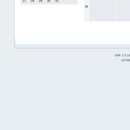
27
28
29
30
31
»
SMF 2.0.1
XHTM