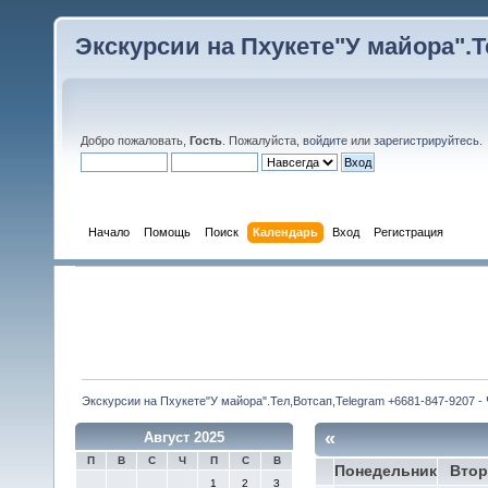
Экскурсии на Пхукете"У майора".Те
Добро пожаловать,
Гость
. Пожалуйста,
войдите
или
зарегистрируйтесь
.
Начало
Помощь
Поиск
Календарь
Вход
Регистрация
Экскурсии на Пхукете"У майора".Тел,Вотсап,Telegram +6681-847-9207 -
«
Август 2025
П
В
С
Ч
П
С
В
Понедельник
Втор
1
2
3