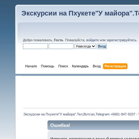
Экскурсии на Пхукете"У майора".Те
Добро пожаловать,
Гость
. Пожалуйста,
войдите
или
зарегистрируйтесь
.
Начало
Помощь
Поиск
Календарь
Вход
Регистрация
Экскурсии на Пхукете"У майора".Тел,Вотсап,Telegram +6681-847-9207 -
Ошибка!
Извините, регистрация в данный момент недосту