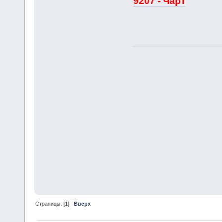
9207 - Чарт
Страницы: [
1
]
Вверх