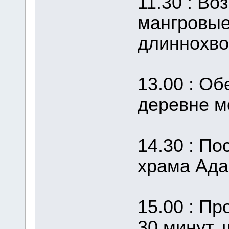
11.30 : Во
мангровые
длиннохво
13.00 : Об
деревне м
14.30 : П
храма Ада
15.00 : Пр
30 минут,