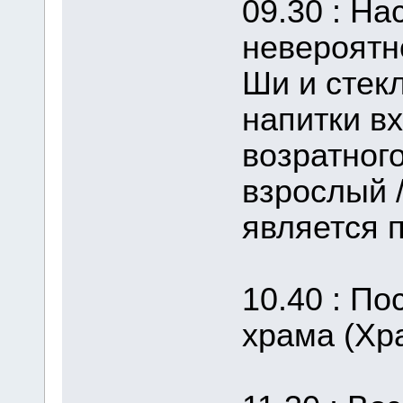
09.30 : Н
невероятн
Ши и стекл
напитки вх
возратного
взрослый /
является п
10.40 : П
храма (Хр