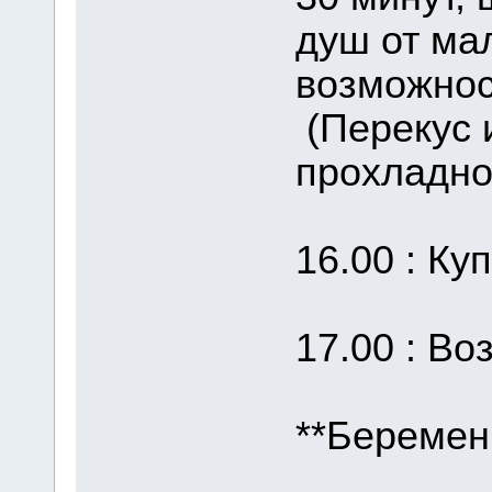
душ от ма
возможнос
(Перекус и
прохладно
16.00 : Ку
17.00 : Во
**Беремен