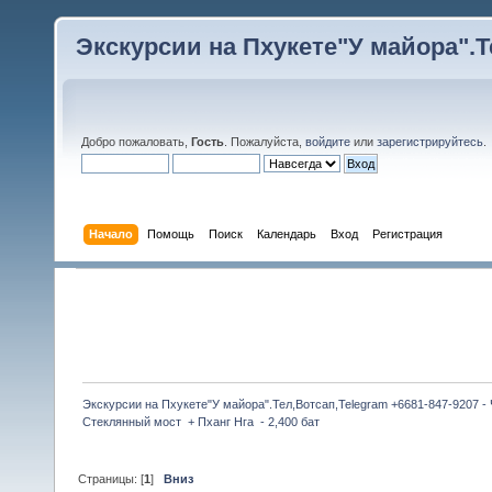
Экскурсии на Пхукете"У майора".Те
Добро пожаловать,
Гость
. Пожалуйста,
войдите
или
зарегистрируйтесь
.
Начало
Помощь
Поиск
Календарь
Вход
Регистрация
Экскурсии на Пхукете"У майора".Тел,Вотсап,Telegram +6681-847-9207 -
Стеклянный мост  + Пханг Нга  - 2,400 бат 
Страницы: [
1
]
Вниз