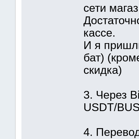
сети магаз
Достаточн
кассе.
И я пришл
бат) (кром
скидка)
3. Через B
USDT/BUSD
4. Перевод