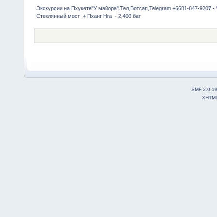
Экскурсии на Пхукете"У майора".Тел,Вотсап,Telegram +6681-847-9207 -
Стеклянный мост  + Пханг Нга  - 2,400 бат 
SMF 2.0.1
XHTM