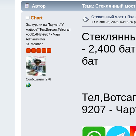
Автор
Тема: Стеклянный мост +
Стеклянный мост + Пханг
Chart
«
:
Июня 25, 2025, 03:15:26 
Экскурсии на Пхукете"У
майора".Тел,Вотсап,Telegram
Стеклянны
+6681-847-9207 - Чарт
Administrator
Sr. Member
- 2,400 ба
бат
Сообщений: 276
Тел,Вотса
9207 - Чар