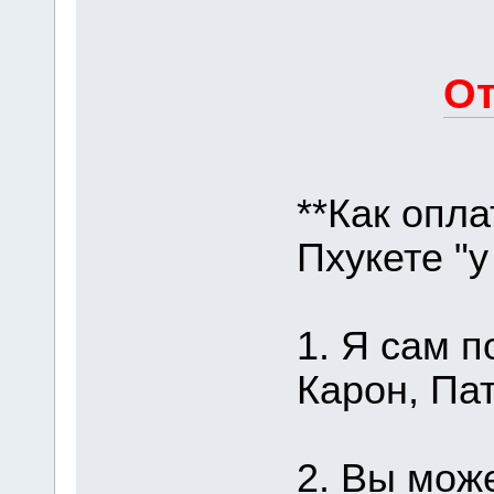
От
**Как опла
Пхукете "у
1. Я сам п
Карон, Пат
2. Вы мож