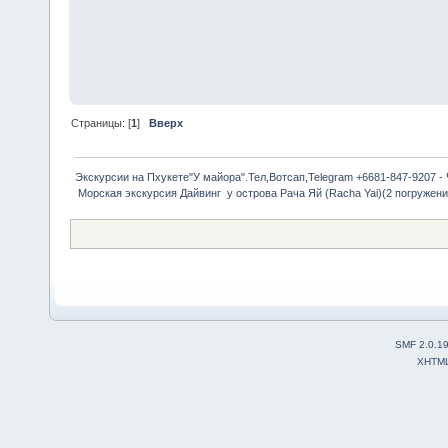
Страницы: [
1
]
Вверх
Экскурсии на Пхукете"У майора".Тел,Вотсап,Telegram +6681-847-9207 -
 Морская экскурсия Дайвинг  у острова Рача Яй (Racha Yai)(2 погружения
SMF 2.0.1
XHTM