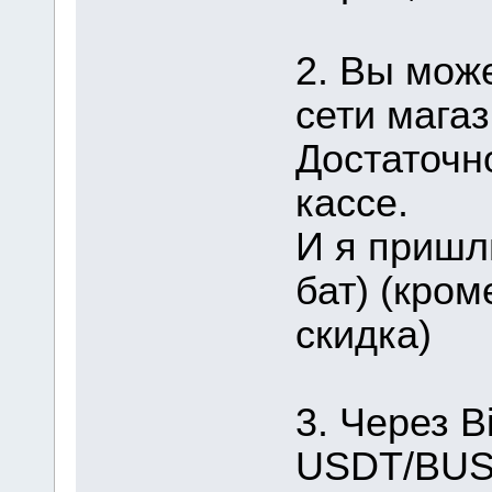
2. Вы мож
сети магаз
Достаточн
кассе.
И я пришл
бат) (кром
скидка)
3. Через B
USDT/BUSD