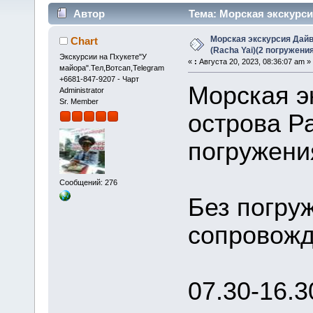
Автор
Тема: Морская экскурсия
(Прочитано 63583 раз)
Морская экскурсия Дайв
Chart
(Racha Yai)(2 погружения)
Экскурсии на Пхукете"У
«
:
Августа 20, 2023, 08:36:07 am »
майора".Тел,Вотсап,Telegram
+6681-847-9207 - Чарт
Морская э
Administrator
Sr. Member
острова Ра
погружения
Сообщений: 276
Без погруж
сопровожд
07.30-16.3