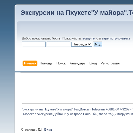
Экскурсии на Пхукете"У майора".Те
Добро пожаловать,
Гость
. Пожалуйста,
войдите
или
зарегистрируйтесь
.
Начало
Помощь
Поиск
Календарь
Вход
Регистрация
Экскурсии на Пхукете"У майора".Тел,Вотсап,Telegram +6681-847-9207 -
 Морская экскурсия Дайвинг  у острова Рача Яй (Racha Yai)(2 погружения
Страницы: [
1
]
Вниз