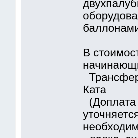
двухпалуб
оборудова
баллонами
В стоимос
начинающи
Трансфер 
Ката
(Доплата 
уточняетс
необходим