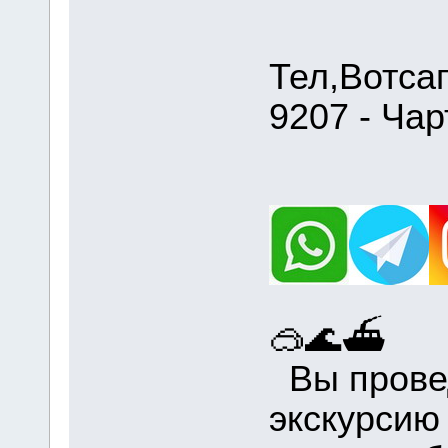
Тел,Вотса
9207 - Чар
🥽🌊⛴
Вы провед
экскурсию