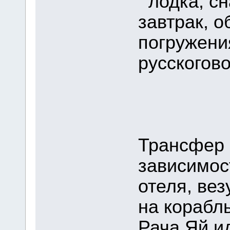
лодка, сн
завтрак, о
погружени
русскогов
Трансфер 
зависимос
отеля, вез
на корабль
Рача Яй и