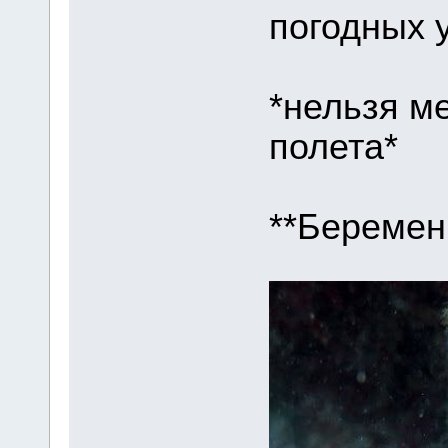
погодных 
*нельзя ме
полета*
**Беремен