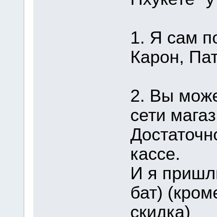
1. Я сам п
Карон, Пат
2. Вы мож
сети магаз
Достаточн
кассе.
И я пришл
бат) (кром
скидка)