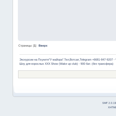
Страницы: [
1
]
Вверх
Экскурсии на Пхукете"У майора".Тел,Вотсап,Telegram +6681-847-9207 -
Шоу для взрослых XXX Show (Wake up club) - 900 бат. (без трансфера)
SMF 2.0.1
XHTM