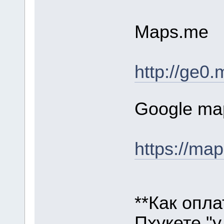
Maps.me
http://ge0
Google ma
https://m
**Как опла
Пхукете "у