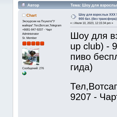
Автор
Тема: Шоу для взрослых 
(Прочитано 60360 раз)
Шоу для взрослых XXX S
Chart
900 бат. (без трансфера)
Экскурсии на Пхукете"У
«
:
Июля 10, 2023, 12:15:34 pm »
майора".Тел,Вотсап,Telegram
+6681-847-9207 - Чарт
Шоу для в
Administrator
Sr. Member
up club) -
пиво беспл
гида)
Сообщений: 276
Тел,Вотса
9207 - Чар