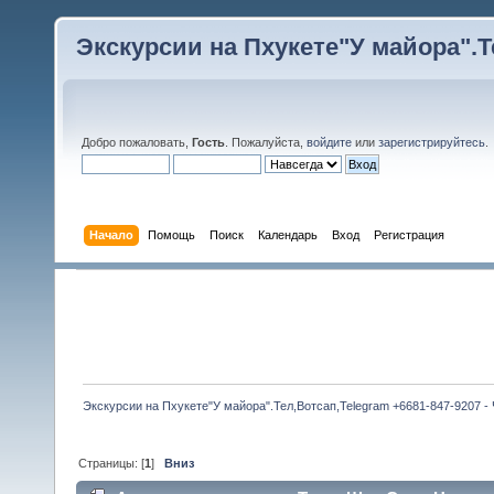
Экскурсии на Пхукете"У майора".Те
Добро пожаловать,
Гость
. Пожалуйста,
войдите
или
зарегистрируйтесь
.
Начало
Помощь
Поиск
Календарь
Вход
Регистрация
Экскурсии на Пхукете"У майора".Тел,Вотсап,Telegram +6681-847-9207 -
Страницы: [
1
]
Вниз