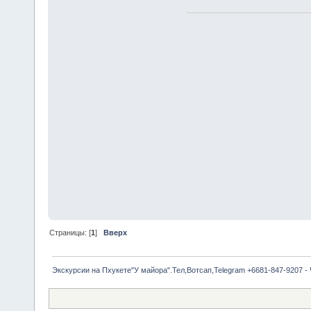
Страницы: [
1
]
Вверх
Экскурсии на Пхукете"У майора".Тел,Вотсап,Telegram +6681-847-9207 -