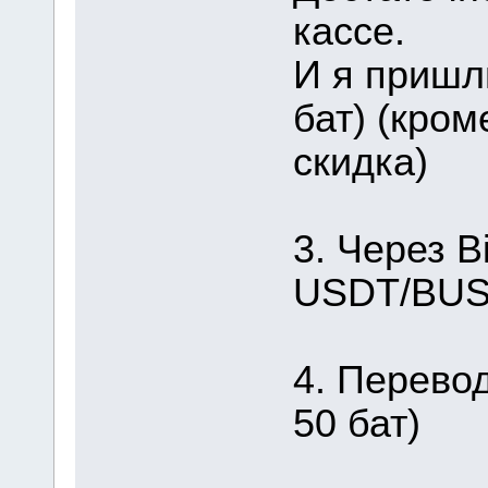
кассе.
И я пришл
бат) (кром
скидка)
3. Через B
USDT/BUSD
4. Перевод
50 бат)