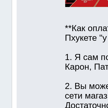
**Как опла
Пхукете "у
1. Я сам п
Карон, Пат
2. Вы мож
сети магаз
Достаточн