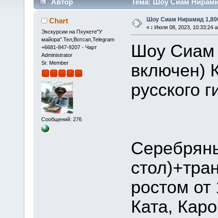
Автор
Тема: Шоу Сиам Нирамид​
Шоу Сиам Нирамид​ 1,80
Chart
«
:
Июля 08, 2023, 10:33:24 
Экскурсии на Пхукете"У
майора".Тел,Вотсап,Telegram
Шоу Сиам 
+6681-847-9207 - Чарт
Administrator
Sr. Member
включен) 
русс
Сообщений: 276
Серебрян
стол)+тран
ростом от 
Ката, Каро