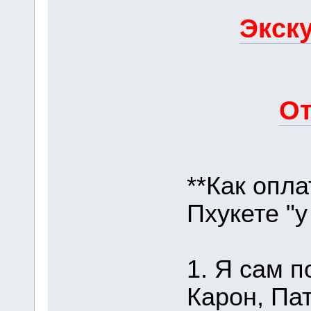
Экску
От
**Как опла
Пхукете "у
1. Я сам п
Карон, Пат