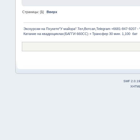
Страницы: [
1
]
Вверх
Экскурсии на Пхукете"У майора".Тел,Вотсап,Telegram +6681-847-9207 -
Катание на квадроциклах(БАГГИ 660CC) + Трансфер 30 мин. 1,100  бат
SMF 2.0.1
XHTM