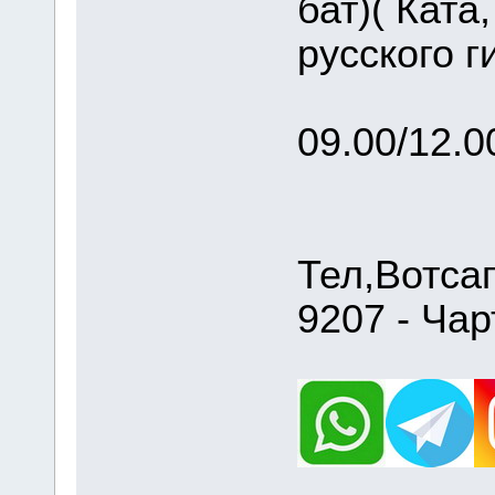
бат)( Ката
русского г
09.00/12.0
Тел,Вотса
9207 - Чар