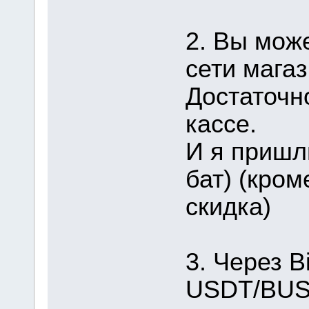
2. Вы мож
сети магаз
Достаточн
кассе.
И я пришл
бат) (кром
скидка)
3. Через B
USDT/BUSD