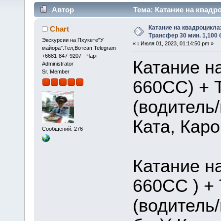
Автор
Тема: Катание на квадро
(Прочитано 58386 раз)
Катание на квадроцикла
Chart
Трансфер 30 мин. 1,100 
Экскурсии на Пхукете"У
«
:
Июля 01, 2023, 01:14:50 pm »
майора".Тел,Вотсап,Telegram
+6681-847-9207 - Чарт
Катание н
Administrator
Sr. Member
660CC) + 
(водитель/
Ката, Каро
Сообщений: 276
Катание н
660CC ) +
(водитель/