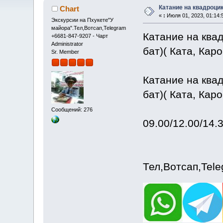
Катание на квадроци
Chart
«
:
Июля 01, 2023, 01:14:
Экскурсии на Пхукете"У
майора".Тел,Вотсап,Telegram
Катание на ква
+6681-847-9207 - Чарт
Administrator
бат)( Ката, Каро
Sr. Member
Катание на квад
бат)( Ката, Каро
Сообщений: 276
09.00/12.00/14.
Тел,Вотсап,Tel