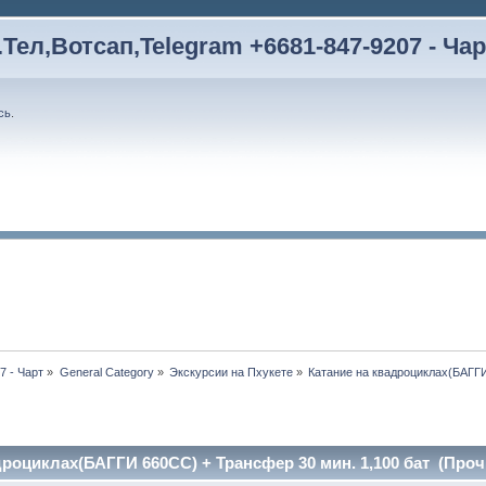
Тел,Вотсап,Telegram +6681-847-9207 - Чар
сь
.
7 - Чарт
»
General Category
»
Экскурсии на Пхукете
»
Катание на квадроциклах(БАГГИ
дроциклах(БАГГИ 660CC) + Трансфер 30 мин. 1,100 бат (Проч