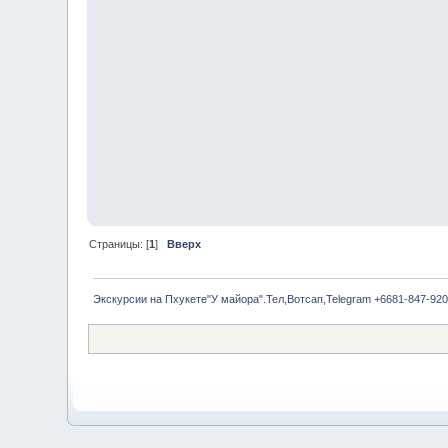
Страницы: [
1
]
Вверх
Экскурсии на Пхукете"У майора".Тел,Вотсап,Telegram +6681-847-920