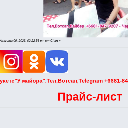
вгуста 09, 2023, 02:22:56 pm от Chart
»
укете"У майора".Тел,Вотсап,Telegram +6681-84
Прайс-лист