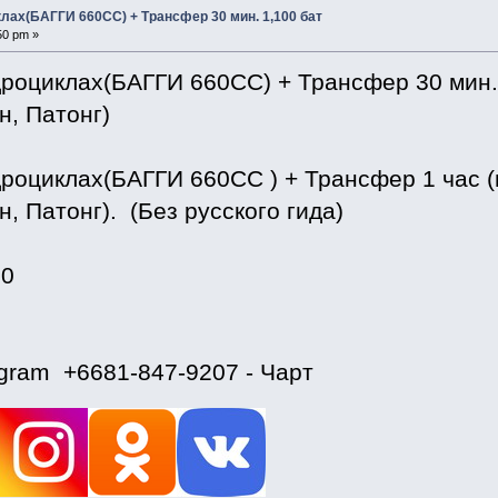
клах(БАГГИ 660CC) + Трансфер 30 мин. 1,100 бат
50 pm »
дроциклах(БАГГИ 660CC) + Трансфер 30 мин. 
н, Патонг)
роциклах(БАГГИ 660CC ) + Трансфер 1 час (
н, Патонг). (Без русского гида)
30
egram +6681-847-9207 - Чарт