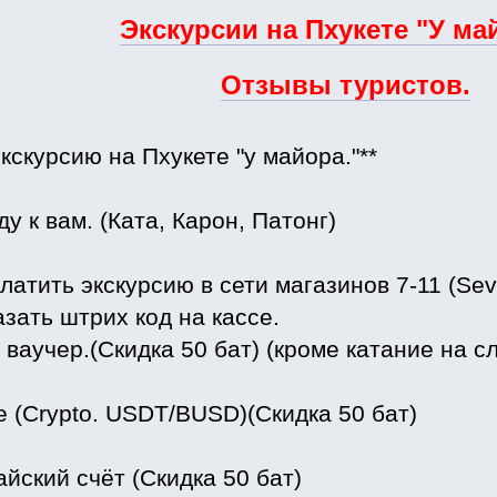
Экскурсии на Пхукете "У ма
Отзывы туристов.
экскурсию на Пхукете "у майора."**
ду к вам. (Ката, Карон, Патонг)
латить экскурсию в сети магазинов 7-11 (Sev
зать штрих код на кассе.
ваучер.(Скидка 50 бат) (кроме катание на сл
e (Crypto. USDT/BUSD)(Скидка 50 бат)
айский счёт (Скидка 50 бат)