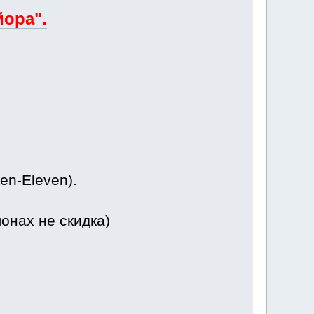
йора".
en-Eleven).
онах не скидка)