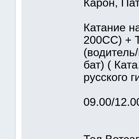
Карон, Пат
Катание н
200CC) + 
(водитель/
бат) ( Кат
русского г
09.00/12.0