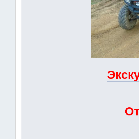
Экску
От