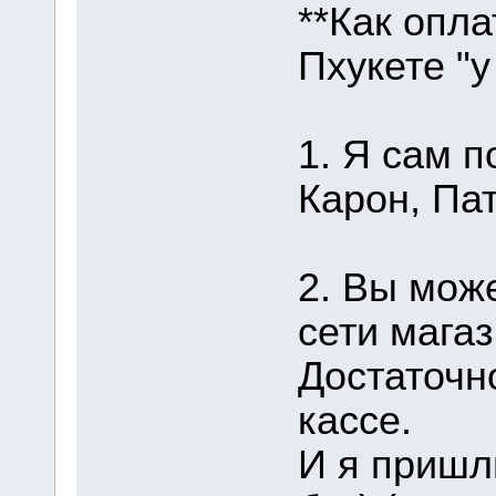
**Как опла
Пхукете "у
1. Я сам п
Карон, Пат
2. Вы мож
сети магаз
Достаточн
кассе.
И я пришл