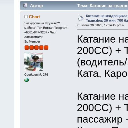
Автор
Тема: Катание на квадр
59188 раз)
Катание на квадроцикла
Chart
Трансфер 30 мин. 700 ба
Экскурсии на Пхукете"У
«
:
Июня 30, 2023, 12:14:45 pm »
майора".Тел,Вотсап,Telegram
+6681-847-9207 - Чарт
Катание н
Administrator
Sr. Member
200CC) + 
(водитель/
Ката, Каро
Сообщений: 276
Катание н
200CC) + 
пассажир -