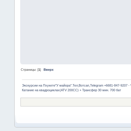
Страницы: [
1
]
Вверх
Экскурсии на Пхукете"У майора".Тел,Вотсап,Telegram +6681-847-9207 -
Катание на квадроциклах(ATV 200CC) + Трансфер 30 мин. 700 бат