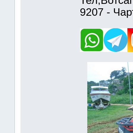
Тел,Вотса
9207 - Чар