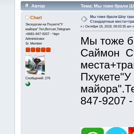
Автор
Тема: Мы тоже брали Ш
(Прочитано 57158 раз)
Мы тоже брали Шоу тра
Chart
Стандартные места+тр
Экскурсии на Пхукете"У
«
:
Октября 18, 2018, 09:03:35 am »
майора".Тел,Вотсап,Telegram
+6681-847-9207 - Чарт
Мы тоже б
Administrator
Sr. Member
Саймон С
места+тра
Пхукете"У
Сообщений: 276
майора".Т
847-9207 -