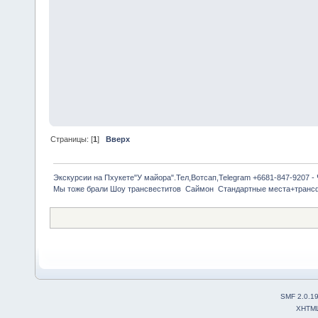
Страницы: [
1
]
Вверх
Экскурсии на Пхукете"У майора".Тел,Вотсап,Telegram +6681-847-9207 -
Мы тоже брали Шоу трансвеститов  Саймон  Стандартные места+транс
SMF 2.0.1
XHTM