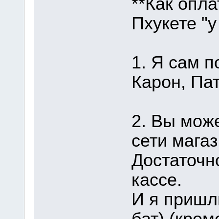
**Как опла
Пхукете "у
1. Я сам п
Карон, Пат
2. Вы мож
сети магаз
Достаточн
кассе.
И я пришл
бат) (кром