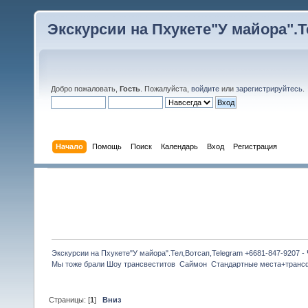
Экскурсии на Пхукете"У майора".Те
Добро пожаловать,
Гость
. Пожалуйста,
войдите
или
зарегистрируйтесь
.
Начало
Помощь
Поиск
Календарь
Вход
Регистрация
Экскурсии на Пхукете"У майора".Тел,Вотсап,Telegram +6681-847-9207 -
Мы тоже брали Шоу трансвеститов  Саймон  Стандартные места+транс
Страницы: [
1
]
Вниз