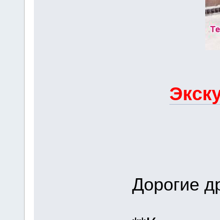
Экску
Дорогие др