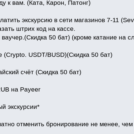
ду к вам. (Ката, Карон, Патонг)
латить экскурсию в сети магазинов 7-11 (Sev
зать штрих код на кассе.
ваучер.(Скидка 50 бат) (кроме катание на сл
e (Crypto. USDT/BUSD)(Скидка 50 бат)
айский счёт (Скидка 50 бат)
UB на Payeer
 экскурсии*
атно отменить бронирование не менее, чем з