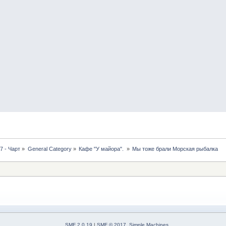
7 - Чарт
»
General Category
»
Кафе "У майора". 
»
Мы тоже брали Морская рыбалка 
SMF 2.0.19
|
SMF © 2017
,
Simple Machines