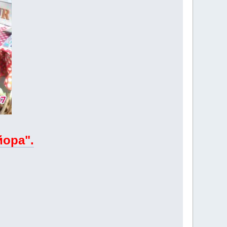
йора".