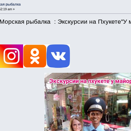
кая рыбалка
52:19 am »
Морская рыбалка : Экскурсии на Пхукете"У м