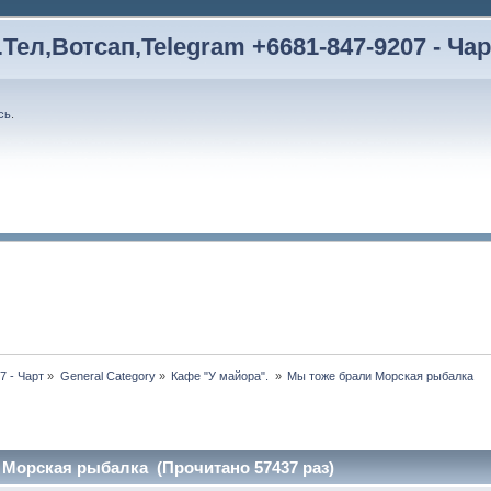
Тел,Вотсап,Telegram +6681-847-9207 - Чар
сь
.
7 - Чарт
»
General Category
»
Кафе "У майора". 
»
Мы тоже брали Морская рыбалка 
 Морская рыбалка (Прочитано 57437 раз)