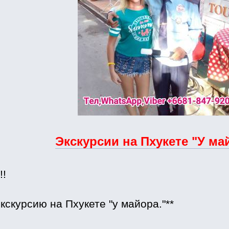
Экскурсии на Пхукете "У ма
!!
экскурсию на Пхукете "у майора."**