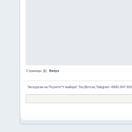
Страницы: [
1
]
Вверх
Экскурсии на Пхукете"У майора".Тел,Вотсап,Telegram +6681-847-920