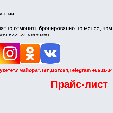
урсии
атно отменить бронирование не менее, чем з
юля 20, 2023, 02:29:47 pm от Chart
»
укете"У майора".Тел,Вотсап,Telegram +6681-84
Прайс-лист