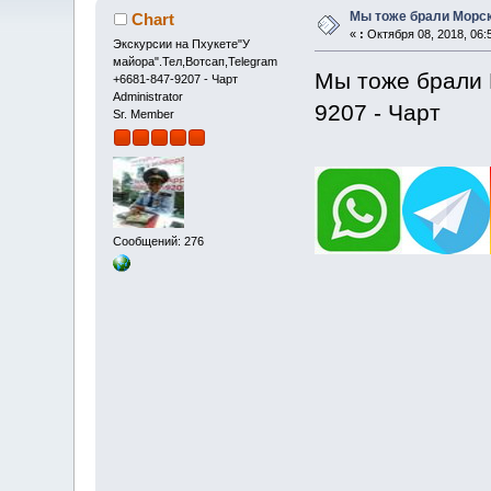
Мы тоже брали Морс
Chart
«
:
Октября 08, 2018, 06:
Экскурсии на Пхукете"У
майора".Тел,Вотсап,Telegram
Мы тоже брали 
+6681-847-9207 - Чарт
Administrator
9207 - Чарт
Sr. Member
Сообщений: 276