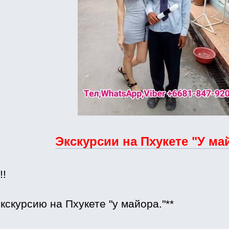
Экскурсии на Пхукете "У ма
!!
экскурсию на Пхукете "у майора."**