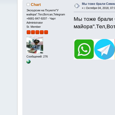
Мы тоже брали Симил
Chart
«
:
Октября 04, 2018, 07:
Экскурсии на Пхукете"У
майора".Тел,Вотсап,Telegram
Мы тоже брали С
+6681-847-9207 - Чарт
Administrator
майора".Тел,Вот
Sr. Member
Сообщений: 276