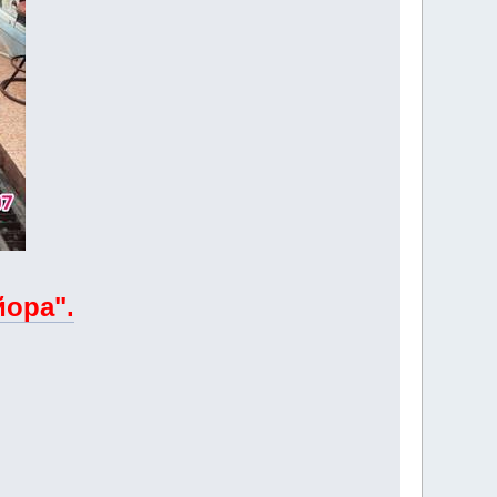
йора".