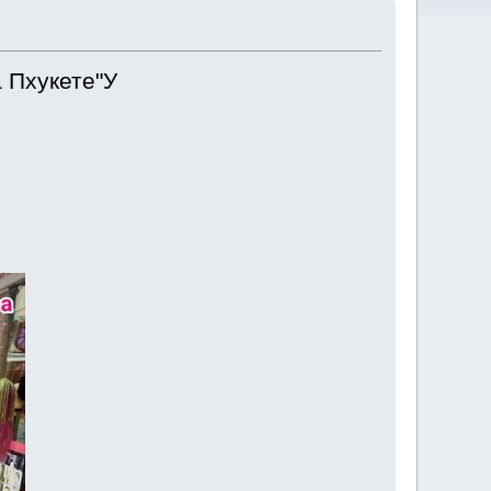
а Пхукете"У