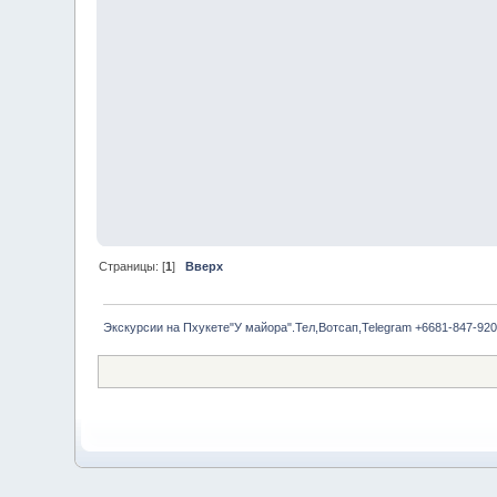
Страницы: [
1
]
Вверх
Экскурсии на Пхукете"У майора".Тел,Вотсап,Telegram +6681-847-920