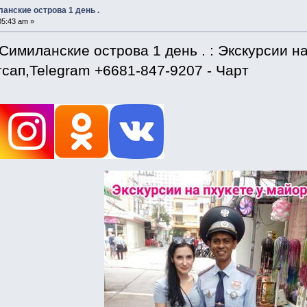
анские острова 1 день .
05:43 am »
имиланские острова 1 день . : Экскурсии н
сап,Telegram +6681-847-9207 - Чарт