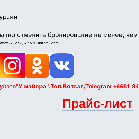
урсии
атно отменить бронирование не менее, чем з
юля 22, 2023, 01:37:47 pm от Chart
»
укете"У майора".Тел,Вотсап,Telegram +6681-84
Прайс-лист