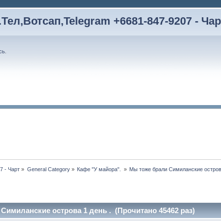
Тел,Вотсап,Telegram +6681-847-9207 - Чар
сь
.
7 - Чарт
»
General Category
»
Кафе "У майора". 
»
Мы тоже брали Симиланские острова
Симиланские острова 1 день . (Прочитано 45462 раз)