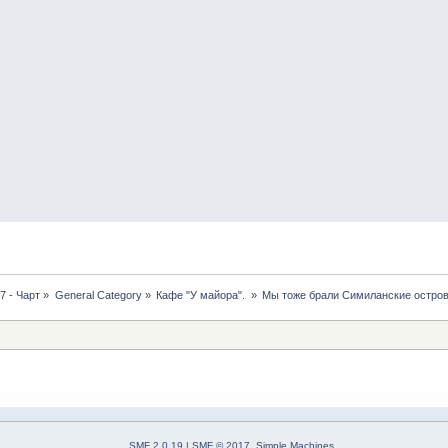
7 - Чарт
»
General Category
»
Кафе "У майора". 
»
Мы тоже брали Симиланские острова
SMF 2.0.19
|
SMF © 2017
,
Simple Machines