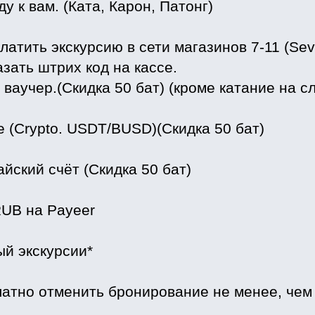
ду к вам. (Ката, Карон, Патонг)
латить экскурсию в сети магазинов 7-11 (Sev
зать штрих код на кассе.
ваучер.(Скидка 50 бат) (кроме катание на сл
e (Crypto. USDT/BUSD)(Скидка 50 бат)
айский счёт (Скидка 50 бат)
UB на Payeer
 экскурсии*
атно отменить бронирование не менее, чем з