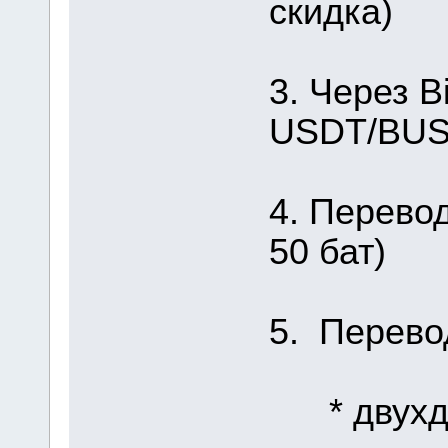
скидка)
3. Через B
USDT/BUSD
4. Перевод
50 бат)
5. Перево
* двухдн