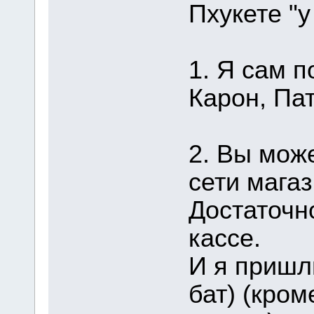
Пхукете "у
1. Я сам п
Карон, Пат
2. Вы мож
сети магаз
Достаточн
кассе.
И я пришл
бат) (кром