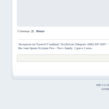
Страницы: [
1
]
Вверх
Экскурсии на Пхукете"У майора".Тел,Вотсап,Telegram +6681-847-9207 -
Мы тоже брали Острова Пхи – Пхи + Бамбу  2 дня и 1 ночь.
SMF 2.0.1
XHTM