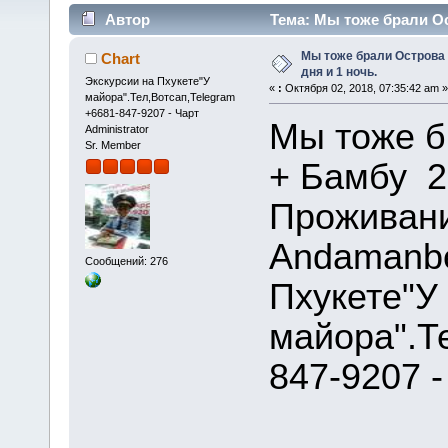
Автор
Тема: Мы тоже брали Ос
раз)
Мы тоже брали Острова 
Chart
дня и 1 ночь.
Экскурсии на Пхукете"У
«
:
Октября 02, 2018, 07:35:42 am »
майора".Тел,Вотсап,Telegram
+6681-847-9207 - Чарт
Мы тоже б
Administrator
Sr. Member
+ Бамбу 2
Проживани
Andamanbea
Сообщений: 276
Пхукете"У
майора".Т
847-9207 -