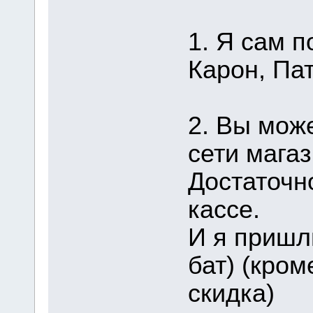
1. Я сам п
Карон, Пат
2. Вы мож
сети магаз
Достаточн
кассе.
И я пришл
бат) (кром
скидка)