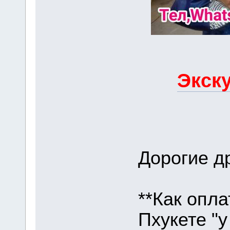
Экску
Дорогие др
**Как опла
Пхукете "у