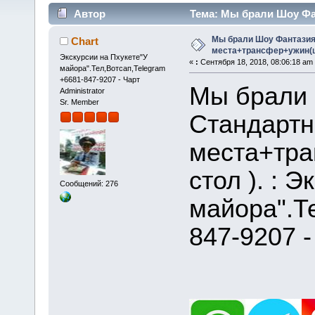
Автор
Тема: Мы брали Шоу Фа
). (Прочитано 44583 раз)
Мы брали Шоу Фантази
Chart
места+трансфер+ужин(ш
Экскурсии на Пхукете"У
«
:
Сентября 18, 2018, 08:06:18 am
майора".Тел,Вотсап,Telegram
+6681-847-9207 - Чарт
Мы брали
Administrator
Sr. Member
Стандарт
места+тр
стол ). : 
Сообщений: 276
майора".Т
847-9207 -