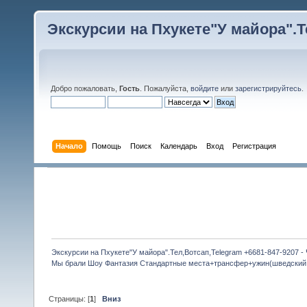
Экскурсии на Пхукете"У майора".Те
Добро пожаловать,
Гость
. Пожалуйста,
войдите
или
зарегистрируйтесь
.
Начало
Помощь
Поиск
Календарь
Вход
Регистрация
Экскурсии на Пхукете"У майора".Тел,Вотсап,Telegram +6681-847-9207 -
Мы брали Шоу Фантазия Стандартные места+трансфер+ужин(шведский 
Страницы: [
1
]
Вниз