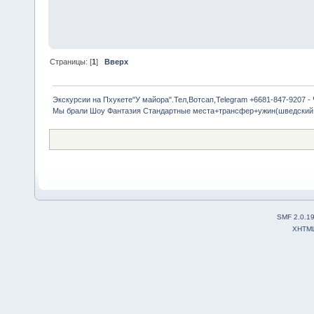
Страницы: [
1
]
Вверх
Экскурсии на Пхукете"У майора".Тел,Вотсап,Telegram +6681-847-9207 -
Мы брали Шоу Фантазия Стандартные места+трансфер+ужин(шведский 
SMF 2.0.1
XHTM