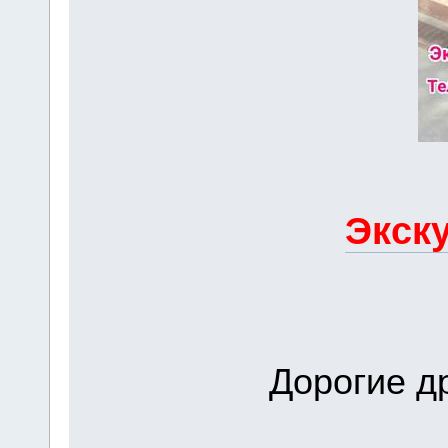
Экску
Дорогие др