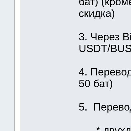
бат) (кром
скидка)
3. Через B
USDT/BUSD
4. Перевод
50 бат)
5. Перево
* двухдн