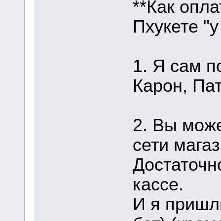
**Как опла
Пхукете "у
1. Я сам п
Карон, Пат
2. Вы мож
сети магаз
Достаточн
кассе.
И я пришл