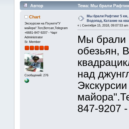
Автор
Тема: Мы брали Рафтинг
(Прочитано 41872 раз)
Мы брали Рафтинг 5 км,
Chart
Водопад, Катание на кв
Экскурсии на Пхукете"У
«
:
Сентября 15, 2018, 09:07:53 am
майора".Тел,Вотсап,Telegram
+6681-847-9207 - Чарт
Мы брали 
Administrator
Sr. Member
обезьян, 
квадрацикл
над джунгл
Сообщений: 276
Экскурсии
майора".Т
847-9207 -