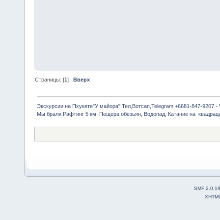
Страницы: [
1
]
Вверх
Экскурсии на Пхукете"У майора".Тел,Вотсап,Telegram +6681-847-9207 -
Мы брали Рафтинг 5 км, Пещера обезьян, Водопад, Катание на  квадрац
SMF 2.0.1
XHTM