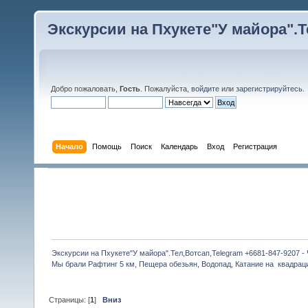
Экскурсии на Пхукете"У майора".Те
Добро пожаловать,
Гость
. Пожалуйста,
войдите
или
зарегистрируйтесь
.
Начало
Помощь
Поиск
Календарь
Вход
Регистрация
Экскурсии на Пхукете"У майора".Тел,Вотсап,Telegram +6681-847-9207 -
Мы брали Рафтинг 5 км, Пещера обезьян, Водопад, Катание на  квадрац
Страницы: [
1
]
Вниз