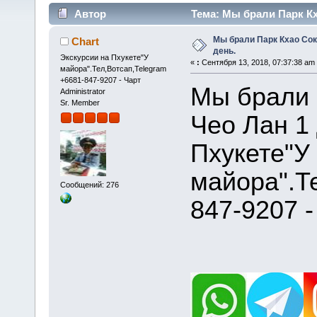
Автор
Тема: Мы брали Парк Кха
Мы брали Парк Кхао Сок 
Chart
день.
Экскурсии на Пхукете"У
«
:
Сентября 13, 2018, 07:37:38 am
майора".Тел,Вотсап,Telegram
+6681-847-9207 - Чарт
Мы брали 
Administrator
Sr. Member
Чео Лан 1 
Пхукете"У
майора".Т
Сообщений: 276
847-9207 -