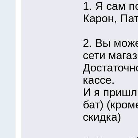
1. Я сам п
Карон, Пат
2. Вы мож
сети магаз
Достаточн
кассе.
И я пришл
бат) (кром
скидка)