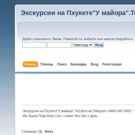
Экскурсии на Пхукете"У майора".Те
Добро пожаловать,
Гость
. Пожалуйста,
войдите
или
зарегистрируйтесь
.
Начало
Помощь
Поиск
Календарь
Вход
Регистрация
Экскурсии на Пхукете"У майора".Тел,Вотсап,Telegram +6681-847-9207 -
Мы брали Парк Кхао Сок + озеро Чео Лан 1 день. 
Страницы: [
1
]
Вниз