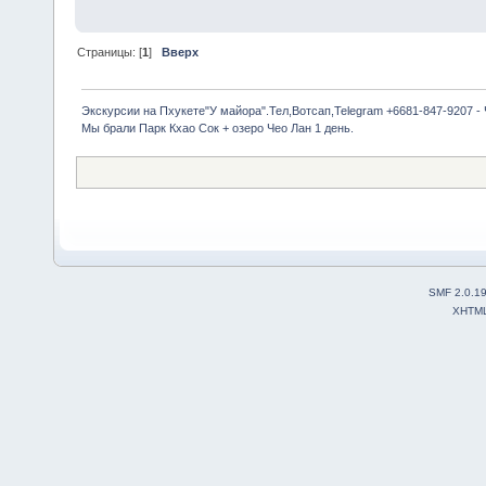
Страницы: [
1
]
Вверх
Экскурсии на Пхукете"У майора".Тел,Вотсап,Telegram +6681-847-9207 -
Мы брали Парк Кхао Сок + озеро Чео Лан 1 день. 
SMF 2.0.1
XHTM