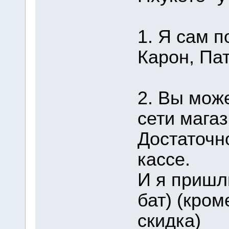
1. Я сам п
Карон, Пат
2. Вы мож
сети магаз
Достаточн
кассе.
И я пришл
бат) (кром
скидка)