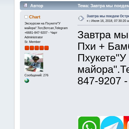
Автор
Тема: Завтра мы поедем 
Завтра мы поедем Остро
Chart
«
:
Июля 16, 2018, 07:30:20 
Экскурсии на Пхукете"У
майора".Тел,Вотсап,Telegram
Завтра мы
+6681-847-9207 - Чарт
Administrator
Sr. Member
Пхи + Бамб
Пхукете"У
майора".Т
Сообщений: 276
847-9207 -