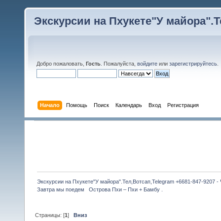
Экскурсии на Пхукете"У майора".Те
Добро пожаловать,
Гость
. Пожалуйста,
войдите
или
зарегистрируйтесь
.
Начало
Помощь
Поиск
Календарь
Вход
Регистрация
Экскурсии на Пхукете"У майора".Тел,Вотсап,Telegram +6681-847-9207 -
Завтра мы поедем   Острова Пхи – Пхи + Бамбу . 
Страницы: [
1
]
Вниз