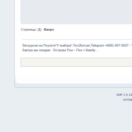
Страницы: [
1
]
Вверх
Экскурсии на Пхукете"У майора".Тел,Вотсап,Telegram +6681-847-9207 -
Завтра мы поедем   Острова Пхи – Пхи + Бамбу . 
SMF 2.0.1
XHTM