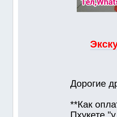
Экску
Дорогие др
**Как опла
Пхукете "у