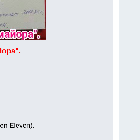
йора".
en-Eleven).