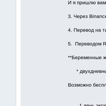
И я пришлю вам 
3. Через Binanc
4. Перевод на т
5. Переводом R
**Беременные ж
* двухдневный
Возможно беспл
1 день экск