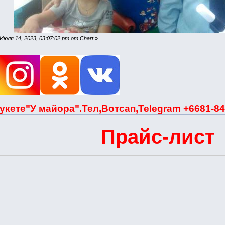
юля 14, 2023, 03:07:02 pm от Chart
»
укете"У майора".Тел,Вотсап,Telegram +6681-84
Прайс-лист