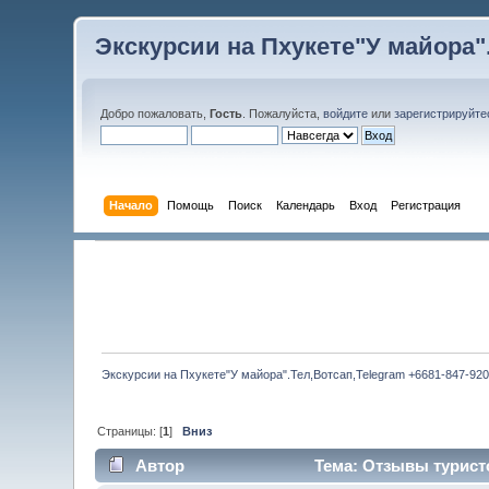
Экскурсии на Пхукете"У майора".
Добро пожаловать,
Гость
. Пожалуйста,
войдите
или
зарегистрируйте
Начало
Помощь
Поиск
Календарь
Вход
Регистрация
Экскурсии на Пхукете"У майора".Тел,Вотсап,Telegram +6681-847-920
Страницы: [
1
]
Вниз
Автор
Тема: Отзывы туристо