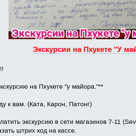
Экскурсии на Пхукете "У ма
!!
экскурсию на Пхукете "у майора."**
ду к вам. (Ката, Карон, Патонг)
латить экскурсию в сети магазинов 7-11 (Sev
зать штрих код на кассе.