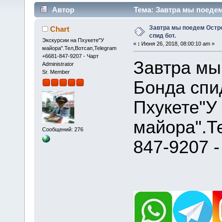
Автор
Тема: Завтра мы поедем
Завтра мы поедем Остр
Chart
спид бот.
Экскурсии на Пхукете"У
«
:
Июня 26, 2018, 08:00:10 am »
майора".Тел,Вотсап,Telegram
+6681-847-9207 - Чарт
Завтра мы
Administrator
Sr. Member
Бонда спи
Пхукете"У
майора".Т
Сообщений: 276
847-9207 -