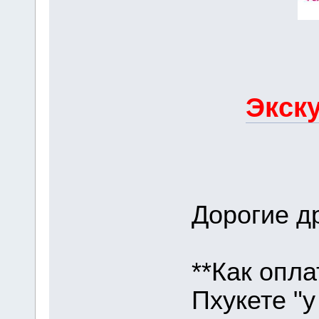
Экску
Дорогие др
**Как опла
Пхукете "у