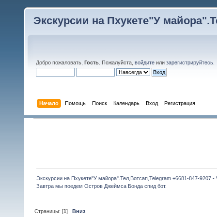
Экскурсии на Пхукете"У майора".Те
Добро пожаловать,
Гость
. Пожалуйста,
войдите
или
зарегистрируйтесь
.
Начало
Помощь
Поиск
Календарь
Вход
Регистрация
Экскурсии на Пхукете"У майора".Тел,Вотсап,Telegram +6681-847-9207 -
Завтра мы поедем Остров Джеймса Бонда спид бот.
Страницы: [
1
]
Вниз