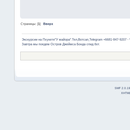
Страницы: [
1
]
Вверх
Экскурсии на Пхукете"У майора".Тел,Вотсап,Telegram +6681-847-9207 -
Завтра мы поедем Остров Джеймса Бонда спид бот.
SMF 2.0.1
XHTM