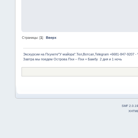
Страницы: [
1
]
Вверх
Экскурсии на Пхукете"У майора".Тел,Вотсап,Telegram +6681-847-9207 -
Завтра мы поедем Острова Пхи – Пхи + Бамбу  2 дня и 1 ночь
SMF 2.0.1
XHTM