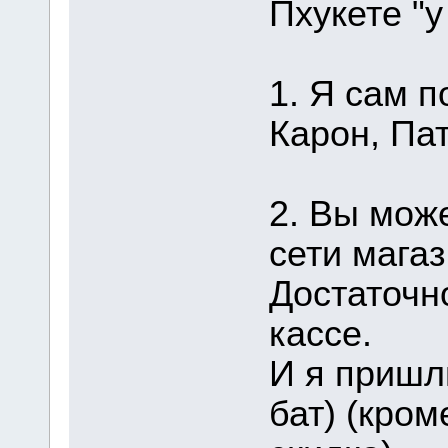
Пхукете "у
1. Я сам п
Карон, Пат
2. Вы мож
сети магаз
Достаточн
кассе.
И я пришл
бат) (кром