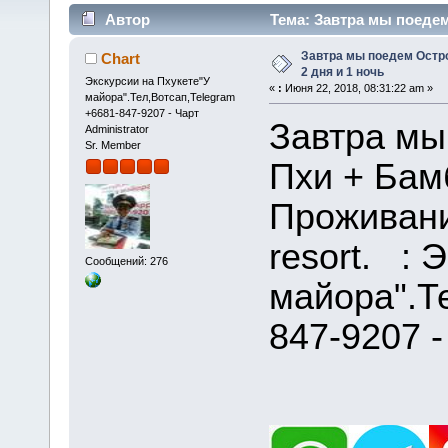
Автор
Тема: Завтра мы поедем
43985 раз)
Завтра мы поедем Остро
Chart
2 дня и 1 ночь
Экскурсии на Пхукете"У
«
:
Июня 22, 2018, 08:31:22 am »
майора".Тел,Вотсап,Telegram
+6681-847-9207 - Чарт
Завтра мы
Administrator
Sr. Member
Пхи + Бам
Проживани
resort. : 
Сообщений: 276
майора".Т
847-9207 -