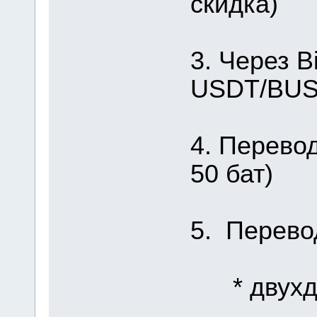
скидка)
3. Через B
USDT/BUSD
4. Перевод
50 бат)
5. Перево
* двухдн