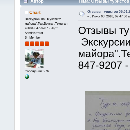
Автор
Тема: Отзывы туристов 0
Отзывы туристов 05.01.
Chart
«
:
Июня 03, 2018, 07:47:30 
Экскурсии на Пхукете"У
майора".Тел,Вотсап,Telegram
Отзывы ту
+6681-847-9207 - Чарт
Administrator
Sr. Member
Экскурсии
майора".Т
847-9207 -
Сообщений: 276