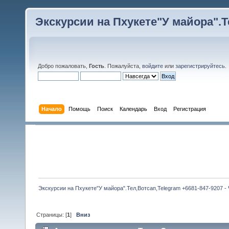
Экскурсии на Пхукете"У майора".Те
Добро пожаловать,
Гость
. Пожалуйста,
войдите
или
зарегистрируйтесь
.
Начало
Помощь
Поиск
Календарь
Вход
Регистрация
Экскурсии на Пхукете"У майора".Тел,Вотсап,Telegram +6681-847-9207 -
Страницы: [
1
]
Вниз