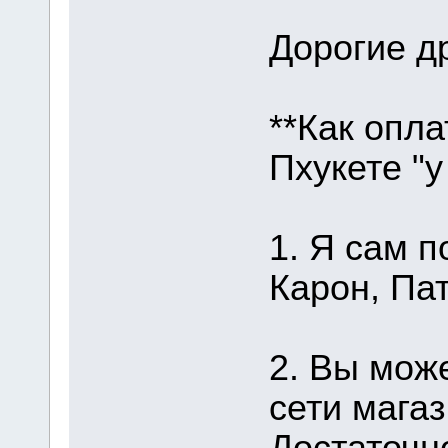
Дорогие др
**Как опла
Пхукете "у
1. Я сам п
Карон, Пат
2. Вы мож
сети магаз
Достаточн