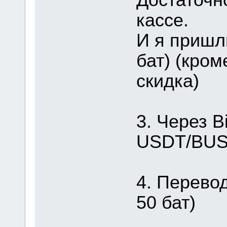
кассе.
И я пришл
бат) (кром
скидка)
3. Через B
USDT/BUSD
4. Перевод
50 бат)