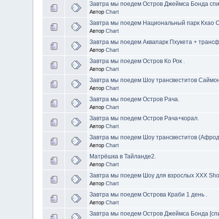
Завтра мы поедем Остров Джеймса Бонда спи
Автор
Chart
Завтра мы поедем Национальный парк Кхао Со
Автор
Chart
Завтра мы поедем Аквапарк Пхукета + трансфе
Автор
Chart
Завтра мы поедем Остров Ко Рок .
Автор
Chart
Завтра мы поедем Шоу трансвеститов Саймо
Автор
Chart
Завтра мы поедем Остров Рача.
Автор
Chart
Завтра мы поедем Остров Рача+корал.
Автор
Chart
Завтра мы поедем Шоу трансвеститов (Афро
Автор
Chart
Матрёшка в Тайланде2.
Автор
Chart
Завтра мы поедем Шоу для взрослых XXX Sho
Автор
Chart
Завтра мы поедем Острова Краби 1 день .
Автор
Chart
Завтра мы поедем Остров Джеймса Бонда [спи