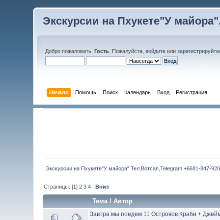
Экскурсии на Пхукете"У майора".
Добро пожаловать,
Гость
. Пожалуйста,
войдите
или
зарегистрируйте
Начало
Помощь
Поиск
Календарь
Вход
Регистрация
Экскурсии на Пхукете"У майора".Тел,Вотсап,Telegram +6681-847-920
Страницы: [
1
]
2
3
4
Вниз
Тема
/
Автор
Завтра мы поедем 11 Островов Краби + Джейм