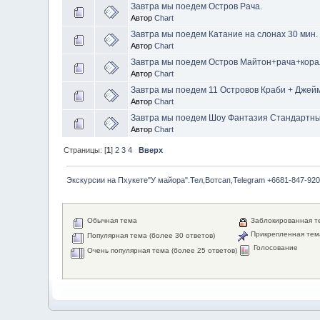
Завтра мы поедем Остров Рача.
Автор
Chart
Завтра мы поедем Катание на слонах 30 мин.
Автор
Chart
Завтра мы поедем Остров Майтон+рача+кора
Автор
Chart
Завтра мы поедем 11 Островов Краби + Джеймс
Автор
Chart
Завтра мы поедем Шоу Фантазия Стандартны
Автор
Chart
Страницы: [
1
]
2
3
4
Вверх
Экскурсии на Пхукете"У майора".Тел,Вотсап,Telegram +6681-847-920
Обычная тема
Заблокированная т
Прикрепленная тем
Популярная тема (более 30 ответов)
Голосование
Очень популярная тема (более 25 ответов)