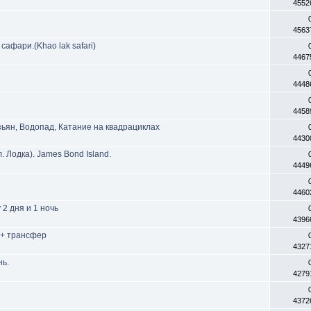
4552
4563
афари.(Khao lak safari)
4467
4448
4458
ьян, Водопад, Катание на квадрациклах
4430
 Лодка). James Bond Island.
4449
4460
2 дня и 1 ночь
4396
 + трансфер
4327
нь.
4279
4372