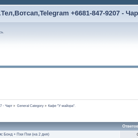
Тел,Вотсап,Telegram +6681-847-9207 - Чар
сь
.
7 - Чарт
»
General Category
»
Кафе "У майора". 
Ответо
с Бонд + Пхи Пхи (на 2 дня)