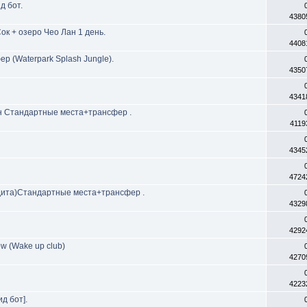
д бот.
4380
к + озеро Чео Лан 1 день.
4408
р (Waterpark Splash Jungle).
4350
4341
н Стандартные места+трансфер .
4119
4345
4724
дита)Стандартные места+трансфер .
4329
4292
w (Wake up club)
4270
4223
д бот].