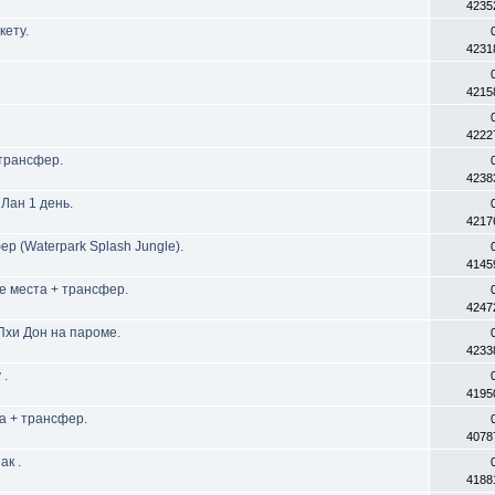
4235
кету.
4231
4215
4222
 трансфер.
4238
Лан 1 день.
4217
р (Waterpark Splash Jungle).
4145
 места + трансфер.
4247
Пхи Дон на пароме.
4233
 .
4195
а + трансфер.
4078
ак .
4188