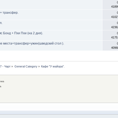
4189
 + трансфер.
4102
л.
4236
 Бонд + Пхи Пхи (на 2 дня).
4175
е места+трансфер+ужин(шведский стол ).
4096
7 - Чарт
»
General Category
»
Кафе "У майора". 
ема
а