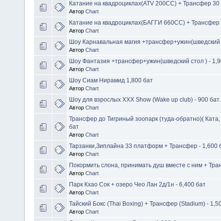
Катание на квадроциклах(ATV 200CC) + Трансфер 30 
Автор
Chart
Катание на квадроциклах(БАГГИ 660CC) + Трансфер 3
Автор
Chart
Шоу Карнавальная магия +трансфер+ужин(шведский ст
Автор
Chart
Шоу Фантазия +трансфер+ужин(шведский стол ) - 1,
Автор
Chart
Шоу Сиам Нирамид​ 1,800 бат
Автор
Chart
Шоу для взрослых XXX Show (Wake up club) - 900 бат
Автор
Chart
Трансфер до Тигриный зоопарк (туда-обратно)( Ката,
бат
Автор
Chart
Тарзанки,Зиплайна 33 платформ + Трансфер - 1,600 
Автор
Chart
Покормить слона, принимать душ вместе с ним + Тра
Автор
Chart
Парк Кхао Сок + озеро Чео Лан 2д/1н - 6,400 бат
Автор
Chart
Тайский Бокс (Thai Boxing) + Трансфер (Stadium) - 1,5
Автор
Chart