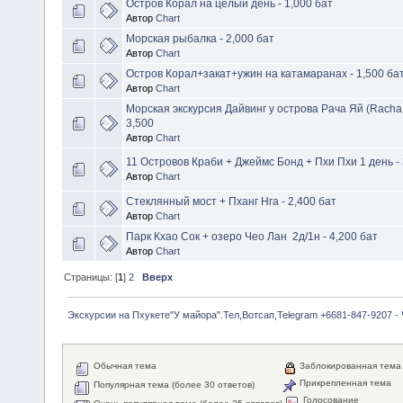
Остров Корал на целый день - 1,000 бат
Автор
Chart
Морская рыбалка - 2,000 бат
Автор
Chart
Остров Корал+закат+ужин на катамаранах - 1,500 бат 
Автор
Chart
Морская экскурсия Дайвинг у острова Рача Яй (Racha 
3,500
Автор
Chart
11 Островов Краби + Джеймс Бонд + Пхи Пхи 1 день - 
Автор
Chart
Стеклянный мост + Пханг Нга - 2,400 бат
Автор
Chart
Парк Кхао Сок + озеро Чео Лан 2д/1н - 4,200 бат
Автор
Chart
Страницы: [
1
]
2
Вверх
Экскурсии на Пхукете"У майора".Тел,Вотсап,Telegram +6681-847-9207 -
Обычная тема
Заблокированная тема
Прикрепленная тема
Популярная тема (более 30 ответов)
Голосование