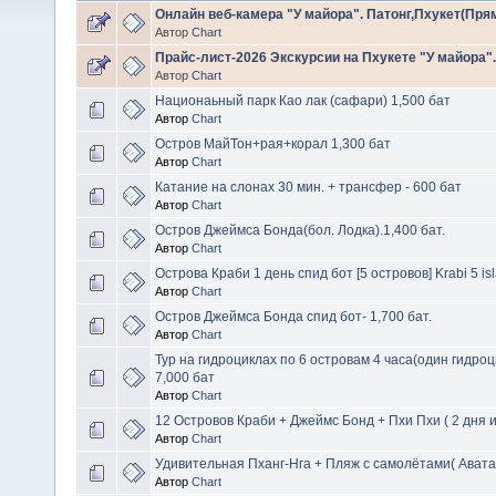
Онлайн веб-камера "У майора". Патонг,Пхукет(Пря
Автор
Chart
Прайс-лист-2026 Экскурсии на Пхукете "У майора".
Автор
Chart
Национаьный парк Као лак (сафари) 1,500 бат
Автор
Chart
Остров МайТон+рая+корал 1,300 бат
Автор
Chart
Катание на слонах 30 мин. + трансфер - 600 бат
Автор
Chart
Остров Джеймса Бонда(бол. Лодка).1,400 бат.
Автор
Chart
Острова Краби 1 день спид бот [5 островов] Krabi 5 is
Автор
Chart
Остров Джеймса Бонда спид бот- 1,700 бат.
Автор
Chart
Тур на гидроциклах по 6 островам 4 часа(один гидроци
7,000 бат
Автор
Chart
12 Островов Краби + Джеймс Бонд + Пхи Пхи ( 2 дня и 
Автор
Chart
Удивительная Пханг-Нга + Пляж с самолётами( Аватар 
Автор
Chart