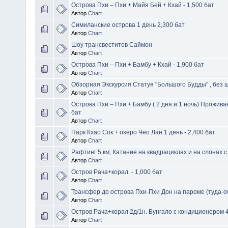
Острова Пхи – Пхи + Майя Бей + Кхай - 1,500 бат
Автор
Chart
Симиланские острова 1 день 2,300 бат
Автор
Chart
Шоу трансвеститов Саймон
Автор
Chart
Острова Пхи – Пхи + Бамбу + Кхай - 1,900 бат
Автор
Chart
Обзорная Экскурсия Статуя "Большого Будды" , без ш
Автор
Chart
Острова Пхи – Пхи + Бамбу ( 2 дня и 1 ночь) Проживан
бат
Автор
Chart
Парк Кхао Сок + озеро Чео Лан 1 день - 2,400 бат
Автор
Chart
Рафтинг 5 км, Катание на квадрациклах и на слонах с
Автор
Chart
Остров Рача+корал. - 1,000 бат
Автор
Chart
Трансфер до острова Пхи-Пхи Дон на пароме (туда-о
Автор
Chart
Остров Рача+корал 2д/1н. Бунгало с кондиционером 4
Автор
Chart