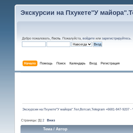
Экскурсии на Пхукете"У майора".Те
Добро пожаловать,
Гость
. Пожалуйста,
войдите
или
зарегистрируйтесь
.
Начало
Помощь
Поиск
Календарь
Вход
Регистрация
Экскурсии на Пхукете"У майора".Тел,Вотсап,Telegram +6681-847-9207 -
Страницы: [
1
]
2
Вниз
Тема
/
Автор