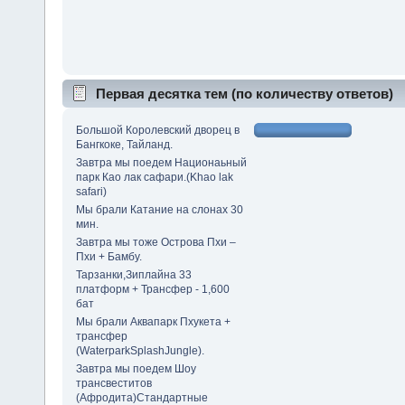
Первая десятка тем (по количеству ответов)
Большой Королевский дворец в
Бангкоке, Тайланд.
Завтра мы поедем Национаьный
парк Као лак сафари.(Khao lak
safari)
Мы брали Катание на слонах 30
мин.
Завтра мы тоже Острова Пхи –
Пхи + Бамбу.
Тарзанки,Зиплайна 33
платформ + Трансфер - 1,600
бат
Мы брали Аквапарк Пхукета +
трансфер
(WaterparkSplashJungle).
Завтра мы поедем Шоу
трансвеститов
(Афродита)Стандартные