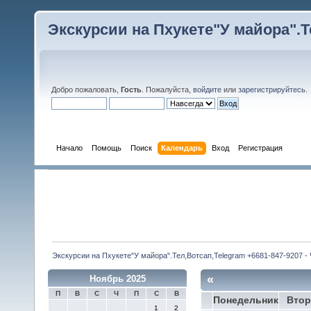
Экскурсии на Пхукете"У майора".Те
Добро пожаловать,
Гость
. Пожалуйста,
войдите
или
зарегистрируйтесь
.
Начало
Помощь
Поиск
Календарь
Вход
Регистрация
Экскурсии на Пхукете"У майора".Тел,Вотсап,Telegram +6681-847-9207 -
«
Ноябрь 2025
П
В
С
Ч
П
С
В
Понедельник
Втор
1
2