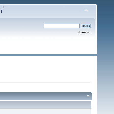
1
т
Новости:
»