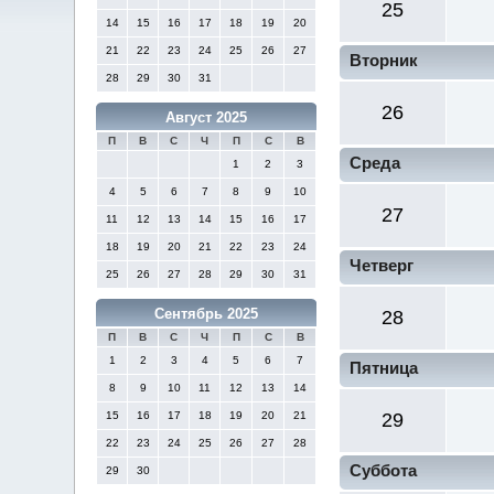
25
14
15
16
17
18
19
20
21
22
23
24
25
26
27
Вторник
28
29
30
31
26
Август 2025
П
В
С
Ч
П
С
В
Среда
1
2
3
4
5
6
7
8
9
10
27
11
12
13
14
15
16
17
18
19
20
21
22
23
24
Четверг
25
26
27
28
29
30
31
Сентябрь 2025
28
П
В
С
Ч
П
С
В
1
2
3
4
5
6
7
Пятница
8
9
10
11
12
13
14
15
16
17
18
19
20
21
29
22
23
24
25
26
27
28
Суббота
29
30