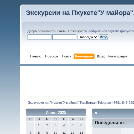
Экскурсии на Пхукете"У майора".
Добро пожаловать,
Гость
. Пожалуйста,
войдите
или
зарегистрируйте
Начало
Помощь
Поиск
Календарь
Вход
Регистрация
Экскурсии на Пхукете"У майора".Тел,Вотсап,Telegram +6681-847-920
«
Июль 2025
П
В
С
Ч
П
С
В
Понедельник
1
2
3
4
5
6
7
8
9
10
11
12
13