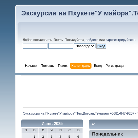
Экскурсии на Пхукете"У майора".Те
Добро пожаловать,
Гость
. Пожалуйста,
войдите
или
зарегистрируйтесь
.
Начало
Помощь
Поиск
Календарь
Вход
Регистрация
Экскурсии на Пхукете"У майора".Тел,Вотсап,Telegram +6681-847-9207 -
«
Июль 2025
П
В
С
Ч
П
С
В
Понедельник
1
2
3
4
5
6