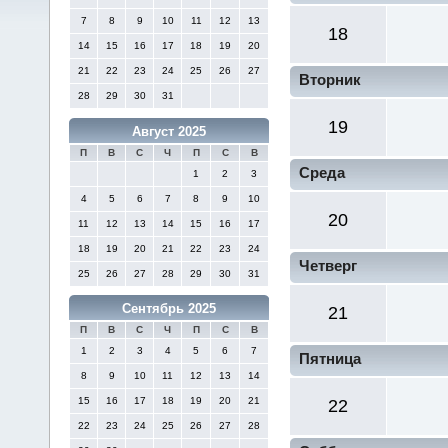
7
8
9
10
11
12
13
18
14
15
16
17
18
19
20
21
22
23
24
25
26
27
Вторник
28
29
30
31
19
Август 2025
П
В
С
Ч
П
С
В
Среда
1
2
3
4
5
6
7
8
9
10
20
11
12
13
14
15
16
17
18
19
20
21
22
23
24
Четверг
25
26
27
28
29
30
31
Сентябрь 2025
21
П
В
С
Ч
П
С
В
1
2
3
4
5
6
7
Пятница
8
9
10
11
12
13
14
15
16
17
18
19
20
21
22
22
23
24
25
26
27
28