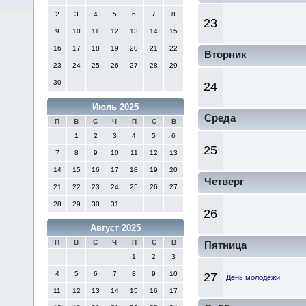
2
3
4
5
6
7
8
23
9
10
11
12
13
14
15
16
17
18
19
20
21
22
Вторник
23
24
25
26
27
28
29
30
24
Июль 2025
Среда
П
В
С
Ч
П
С
В
1
2
3
4
5
6
25
7
8
9
10
11
12
13
14
15
16
17
18
19
20
Четверг
21
22
23
24
25
26
27
28
29
30
31
26
Август 2025
П
В
С
Ч
П
С
В
Пятница
1
2
3
4
5
6
7
8
9
10
27
День молодёжи
11
12
13
14
15
16
17