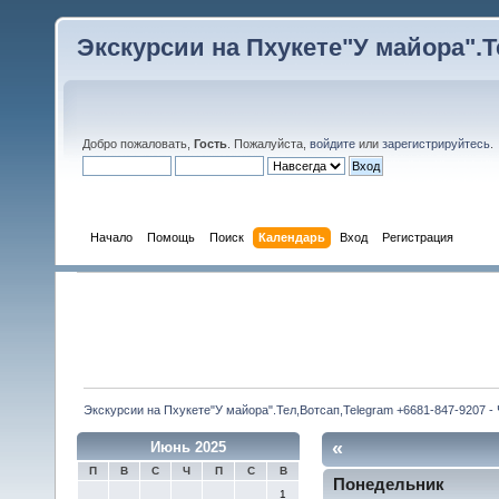
Экскурсии на Пхукете"У майора".Те
Добро пожаловать,
Гость
. Пожалуйста,
войдите
или
зарегистрируйтесь
.
Начало
Помощь
Поиск
Календарь
Вход
Регистрация
Экскурсии на Пхукете"У майора".Тел,Вотсап,Telegram +6681-847-9207 -
«
Июнь 2025
П
В
С
Ч
П
С
В
Понедельник
1