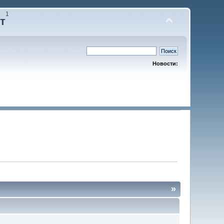
1
т
Новости:
»