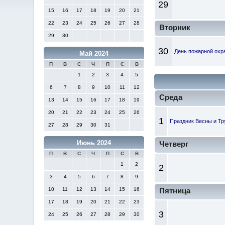
29
15
16
17
18
19
20
21
22
23
24
25
26
27
28
Вторник
29
30
30
День пожарной охр
Май 2024
П
В
С
Ч
П
С
В
1
2
3
4
5
6
7
8
9
10
11
12
Среда
13
14
15
16
17
18
19
20
21
22
23
24
25
26
1
Праздник Весны и Тр
27
28
29
30
31
Июнь 2024
Четверг
П
В
С
Ч
П
С
В
1
2
2
3
4
5
6
7
8
9
10
11
12
13
14
15
16
Пятница
17
18
19
20
21
22
23
3
24
25
26
27
28
29
30