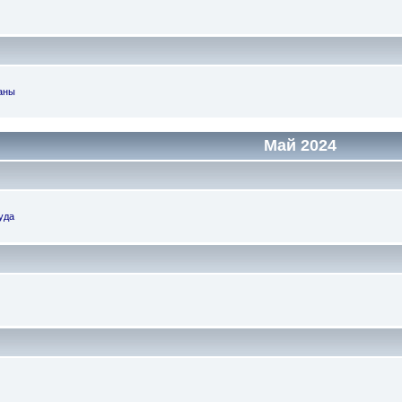
аны
Май 2024
уда