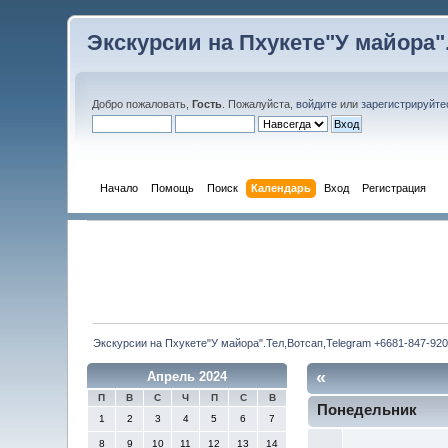
Экскурсии на Пхукете"У майора".
Добро пожаловать,
Гость
. Пожалуйста,
войдите
или
зарегистрируйте
Начало
Помощь
Поиск
Календарь
Вход
Регистрация
Экскурсии на Пхукете"У майора".Тел,Вотсап,Telegram +6681-847-920
«
Апрель 2024
П
В
С
Ч
П
С
В
Понедельник
1
2
3
4
5
6
7
8
9
10
11
12
13
14