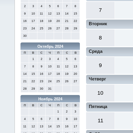
2
3
4
5
6
7
8
7
9
10
11
12
13
14
15
16
17
18
19
20
21
22
Вторник
23
24
25
26
27
28
29
30
8
Октябрь 2024
Среда
П
В
С
Ч
П
С
В
1
2
3
4
5
6
9
7
8
9
10
11
12
13
14
15
16
17
18
19
20
Четверг
21
22
23
24
25
26
27
28
29
30
31
10
Ноябрь 2024
П
В
С
Ч
П
С
В
Пятница
1
2
3
4
5
6
7
8
9
10
11
11
12
13
14
15
16
17