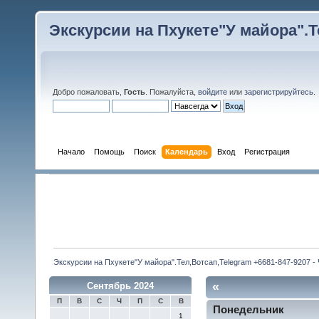
Экскурсии на Пхукете"У майора".Те
Добро пожаловать,
Гость
. Пожалуйста,
войдите
или
зарегистрируйтесь
.
Начало
Помощь
Поиск
Календарь
Вход
Регистрация
Экскурсии на Пхукете"У майора".Тел,Вотсап,Telegram +6681-847-9207 -
«
Сентябрь 2024
П
В
С
Ч
П
С
В
Понедельник
1